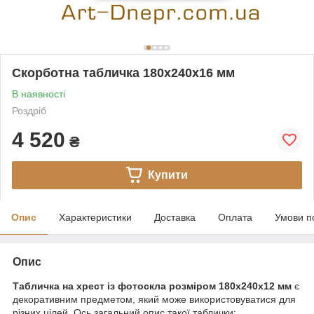
Скорботна табличка 180х240х16 мм
В наявності
Роздріб
4 520
₴
Купити
Опис
Характеристики
Доставка
Оплата
Умови п
Опис
Табличка на хрест із фотоскла розміром 180х240x12 мм
є
декоративним предметом, який може використовуватися для
різних цілей. Ось загальний опис такої таблички: