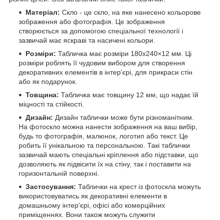
Матеріал:
Скло - це скло, на яке нанесено кольорове
зображення або фотографія. Це зображення
створюється за допомогою спеціальної технології і
зазвичай має яскраві та насичені кольори.
Розміри:
Табличка має розміри 180х240×12 мм. Ці
розміри роблять її чудовим вибором для створення
декоративних елементів в інтер'єрі, для прикраси стін
або як подарунок.
Товщина:
Табличка має товщину 12 мм, що надає їй
міцності та стійкості.
Дизайн:
Дизайн таблички може бути різноманітним.
На фотоскло можна нанести зображення на ваш вибір,
будь то фотографія, малюнок, логотип або текст. Це
робить її унікальною та персональною. Такі таблички
зазвичай мають спеціальні кріплення або підставки, що
дозволяють як підвісити їх на стіну, так і поставити на
горизонтальній поверхні.
Застосування:
Таблички на крест із фотоскла можуть
використовуватись як декоративні елементи в
домашньому інтер'єрі, офісі або комерційних
приміщеннях. Вони також можуть служити