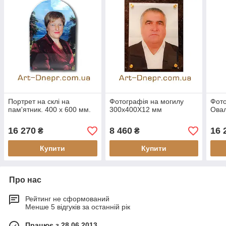
Портрет на склі на
Фотографія на могилу
Фото
пам'ятник. 400 х 600 мм.
300х400Х12 мм
Овал
16 270
8 460
16 
₴
₴
Купити
Купити
Про нас
Рейтинг не сформований
Менше 5 відгуків за останній рік
Працює з 28.06.2013