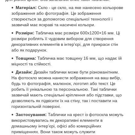
Матеріал:
Скло - це скло, на яке нанесено кольорове
зображення або фотографія. Це зображення
створюється за допомогою спеціальної технології і
зазвичай має яскраві та насичені кольори.
Розміри:
Табличка має розміри 600х1200×16 мм. Ці
розміри роблять її чудовим вибором для створення
декоративних елементів в інтер'єрі, для прикраси стін
або як подарунок.
Товщина:
Табличка має товщину 16 мм, що надає їй
міцності та стійкості.
Дизайн:
Дизайн таблички може бути різноманітним.
На фотоскло можна нанести зображення на ваш вибір,
будь то фотографія, малюнок, логотип або текст. Це
робить її унікальною та персональною. Такі таблички
зазвичай мають спеціальні кріплення або підставки, що
дозволяють як підвісити їх на стіну, так і поставити на
горизонтальній поверхні.
Застосування:
Таблички на крест із фотоскла можуть
використовуватись як декоративні елементи в
домашньому інтер'єрі, офісі або комерційних
приміщеннях. Вони також можуть служити