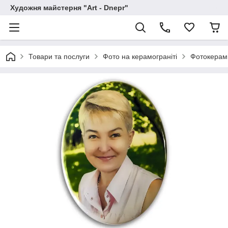
Художня майстерня "Art - Dnepr"
Товари та послуги
Фото на керамограніті
Фотокерамі