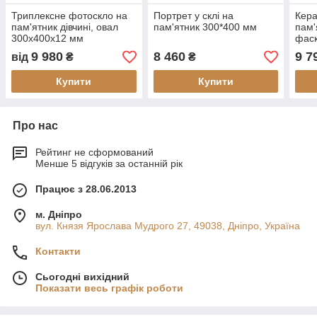
Триплексне фотоскло на
Портрет у склі на
Кера
пам'ятник дівчині, овал
пам'ятник 300*400 мм
пам'
300х400х12 мм
фас
9 980
8 460
9 7
від
₴
₴
Купити
Купити
Про нас
Рейтинг не сформований
Менше 5 відгуків за останній рік
Працює з 28.06.2013
м. Дніпро
вул. Князя Ярослава Мудрого 27, 49038, Дніпро, Україна
Контакти
Сьогодні вихідний
Показати весь графік роботи