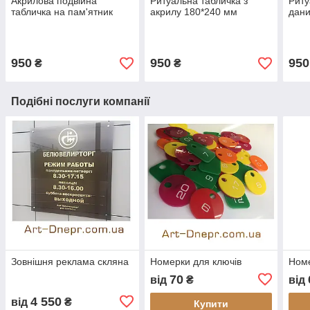
Акрилова подвійна
Ритуальна табличка з
Риту
табличка на пам'ятник
акрилу 180*240 мм
дан
950
950
950
₴
₴
Подібні послуги компанії
Зовнішня реклама скляна
Номерки для ключів
Ном
70
від
₴
від
4 550
від
₴
Купити