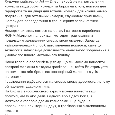
Художня майстерня Art ― Dnepr, виробляє на замовлення
номерки гардеробні, номери та бирки на ключі, номери для
гардероба та на двері для готелів, номери для ключів камер
зберігання, для готельних номерів, службових приміщень,
шафок для перевдягання в тренажерних залах, фітнес-
центрах.
Номерки виготовляються на оргсклі світового виробника
ROHM.Малюнок наноситься методом гравіювання з
подальшим заливанням спеціальною емаллю. Зараз це
найпопулярніший спосіб виготовлення номерків, саме ця
технологія забезпечує довговічність нанесеного зображення в
умовах постійного механічного впливу.
Наша головна особливість у тому, що ми можемо наносити
растрові малюнки методом гравіювання, тобто Ви отримуєте
на номерках або брелоках повноцінний малюнок з усіма
півтонами.
Гравіювання відбувається на спеціальному дорогостояльному
обладнанні, ударного типу.
На бирки з високоякісного акрилу можна нанести ваш
логотип, назву або девіз з одного або з двох боків, з
можливою фарбою двома кольорами. І це буде не
поверхневий принтерний друк, а гравіювання з заливанням
емаллю.