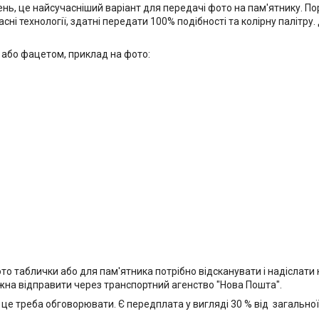
ень, це найсучасніший варіант для передачі фото на пам'ятнику. По
ні технології, здатні передати 100% подібності та колірну палітру
 або фацетом, приклад на фото:
 таблички або для пам'ятника потрібно відсканувати і надіслати 
жна відправити через транспортний агенство "Нова Пошта".
 це треба обговорювати. Є передплата у вигляді 30 % від загальної