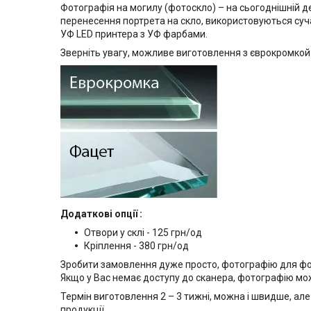
Фотографія на могилу (фотоскло) – на сьогоднішній д
перенесення портрета на скло, використовуються сучас
УФ LED принтера з УФ фарбами.
Зверніть увагу, можливе виготовлення з єврокромкой
Додаткові опції :
Отвори у склі - 125 грн/од
Кріплення - 380 грн/од
Зробити замовлення дуже просто, фотографію для фото
Якщо у Вас немає доступу до сканера, фотографію мо
Термін виготовлення 2 – 3 тижні, можна і швидше, але
продукції.