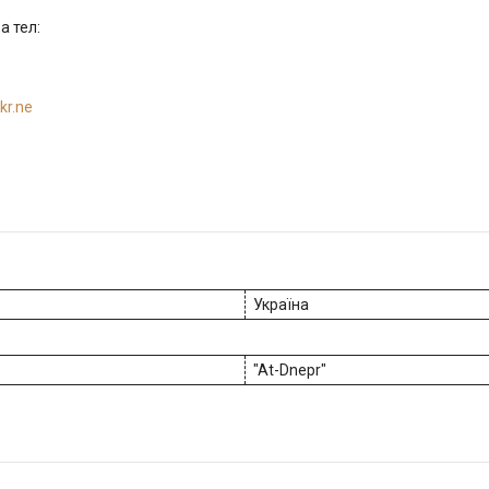
а тел:
kr.ne
Україна
"At-Dnepr"