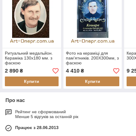
Ритуальний медальйон.
Фото на кераміці для
Кера
Кераміка 130х180 мм. з
пам'ятників. 200Х300мм, з
300
фаскою
фаскою
2 890
4 410
9 2
₴
₴
Купити
Купити
Про нас
Рейтинг не сформований
Менше 5 відгуків за останній рік
Працює з 28.06.2013