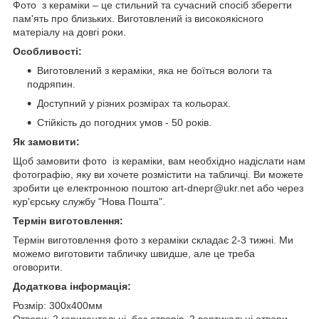
Фото з кераміки – це стильний та сучасний спосіб зберегти
пам'ять про близьких. Виготовлений із високоякісного
матеріалу на довгі роки.
Особливості:
Виготовлений з кераміки, яка не боїться вологи та
подряпин.
Доступний у різних розмірах та кольорах.
Стійкість до погодних умов - 50 років.
Як замовити:
Щоб замовити фото із кераміки, вам необхідно надіслати нам
фотографію, яку ви хочете розмістити на табличці. Ви можете
зробити це електронною поштою art-dnepr@ukr.net або через
кур'єрську службу "Нова Пошта".
Термін виготовлення:
Термін виготовлення фото з кераміки складає 2-3 тижні. Ми
можемо виготовити табличку швидше, але це треба
оговорити.
Додаткова інформація:
Розмір: 300х400мм
Отвори: 2 горизонтальні, без отворів, 2 вертикальні отвори.