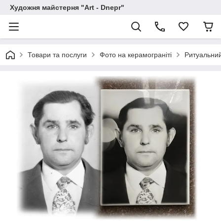
Художня майстерня "Art - Dnepr"
Товари та послуги
Фото на керамограніті
Ритуальни