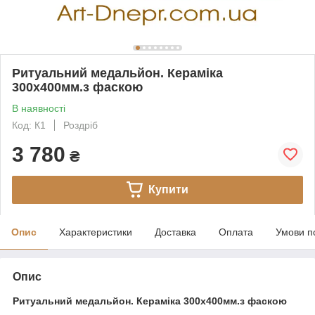
Ритуальний медальйон. Кераміка
300х400мм.з фаскою
В наявності
Код: К1
Роздріб
3 780
₴
Купити
Опис
Характеристики
Доставка
Оплата
Умови п
Опис
Ритуальний медальйон. Кераміка 300х400мм.з фаскою