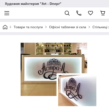
Художня майстерня "Art - Dnepr"
Товари та послуги
Офісні таблички зі скла
Стільниці 