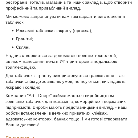
ресторанів, готелів, магазинів та інших закладів, щоб створити
професійний та привабливий вигляд.
Ми можемо запропонувати вам такі варіанти виготовлення
табличок:
Рекламні таблички з акрилу (оргскла);
Гранітні;
Скляні.
Надпис створюється за допомогою новітніх технологій,
шляхом нанесення печаті УФ-принтером з подальшою
триплексацією.
Для табличок із граніту використовується гравіювання. Такі
таблички стійкі до зовнішніх умов, не псуються, виглядають
яскраво і солідно.
Компания "Art - Dnepr" займаємається виробництвом
зовнішніх табличок для магазинів, комерційних і державних
підприємств. Вироби мають представницький вигляд, - наші
роботи встановленні в великих приватних клініках,
адвокатських конторах, банках тощо. І ми готові створювати
Ваш імідж також!
Приховати