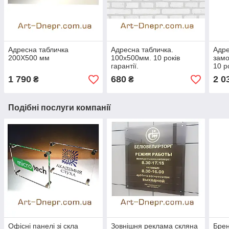
Адресна табличка
Адресна табличка.
Адре
200Х500 мм
100х500мм. 10 років
замо
гарантії.
10 ро
1 790
680
2 0
₴
₴
Подібні послуги компанії
Офісні панелі зі скла
Зовнішня реклама скляна
Брен