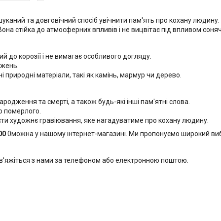
шуканий та довговічний спосіб увічнити пам'ять про кохану людину
 Вона стійка до атмосферних впливів і не вицвітає під впливом соня
й до корозії і не вимагає особливого догляду.
джень.
 природні матеріали, такі як камінь, мармур чи дерево.
ародження та смерті, а також будь-які інші пам'ятні слова.
ю померлого.
ти художнє гравіювання, яке нагадуватиме про кохану людину.
00
0можна у нашому інтернет-магазині. Ми пропонуємо широкий вибі
в'яжіться з нами за телефоном або електронною поштою.