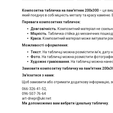
Композитна табличка на пам'ятник 200х300
– це ви
який поєднує в собі міцність металу та красу каменю.
Переваги композитних табличок:
Довговічність.
Композитний матеріал не схильни
Міцність.
Табличка стійка до механічних пошко
Краса.
Композитний матеріал може імітувати різні
Можливості оформлення:
Текст.
На табличці можна розмістити ім'я, дату н
Фото.
На табличці можна розмістити фотографі
Художнє гравіювання.
На табличці можна нанес
Замовити композитну табличку на пам'ятник 200х3
Зв'язатися з нами:
Щоб замовити або отримати додаткову інформацію, з
066-326-41-52,
096-507-76-64
art-dnepr@ukr.net
Ми допоможемо вам вибрати ідеальну табличку.