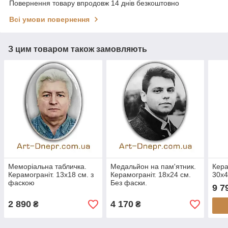
Повернення товару впродовж 14 днів безкоштовно
Всі умови повернення
З цим товаром також замовляють
Меморіальна табличка.
Медальйон на пам'ятник.
Кера
Керамограніт. 13х18 см. з
Керамограніт. 18х24 см.
30х4
фаскою
Без фаски.
9 7
2 890
4 170
₴
₴