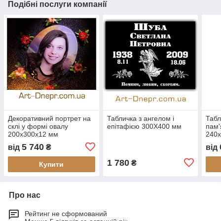
Подібні послуги компанії
Декоративний портрет на
Табличка з ангелом і
Табл
склі у формі овалу
епітафією 300Х400 мм
пам'
200х300х12 мм
240
5 740
від
₴
від
1 780
₴
Купити
Про нас
Рейтинг не сформований