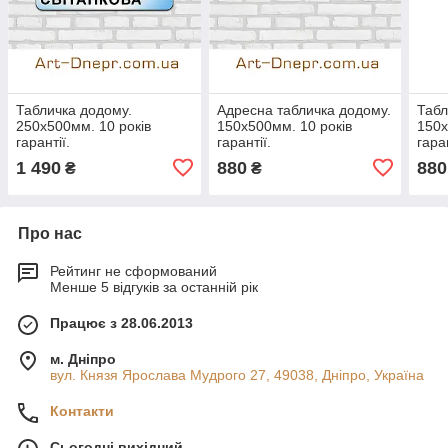
Табличка додому.
Адресна табличка додому.
Табл
250х500мм. 10 років
150х500мм. 10 років
150х
гарантії.
гарантії.
гаран
1 490
880
880
₴
₴
Про нас
Рейтинг не сформований
Менше 5 відгуків за останній рік
Працює з 28.06.2013
м. Дніпро
вул. Князя Ярослава Мудрого 27, 49038, Дніпро, Україна
Контакти
Сьогодні вихідний