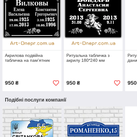
Акрилова подвійна
Ритуальна табличка з
Риту
табличка на пам'ятник
акрилу 180*240 мм
дан
950
950
950
₴
₴
Подібні послуги компанії