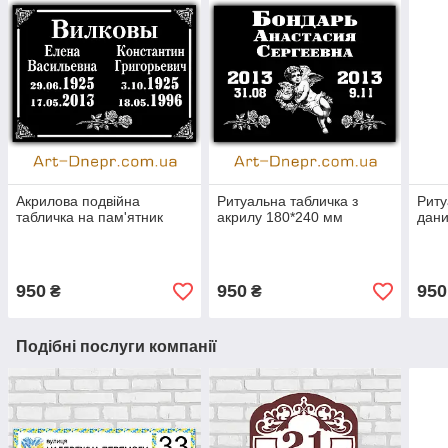
Акрилова подвійна
Ритуальна табличка з
Риту
табличка на пам'ятник
акрилу 180*240 мм
дан
950
950
950
₴
₴
Подібні послуги компанії