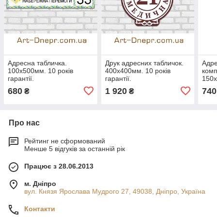
Адресна табличка.
Друк адресних табличок.
Адре
100х500мм. 10 років
400х400мм. 10 років
комп
гарантії.
гарантії.
150х
гаран
680
1 920
740
₴
₴
Про нас
Рейтинг не сформований
Менше 5 відгуків за останній рік
Працює з 28.06.2013
м. Дніпро
вул. Князя Ярослава Мудрого 27, 49038, Дніпро, Україна
Контакти