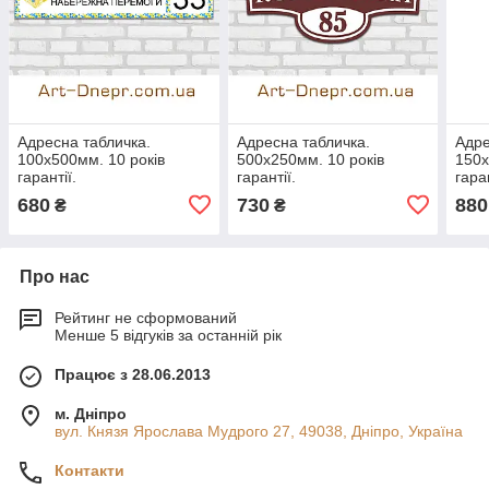
Адресна табличка.
Адресна табличка.
Адре
100х500мм. 10 років
500х250мм. 10 років
150х
гарантії.
гарантії.
гаран
680
730
880
₴
₴
Про нас
Рейтинг не сформований
Менше 5 відгуків за останній рік
Працює з 28.06.2013
м. Дніпро
вул. Князя Ярослава Мудрого 27, 49038, Дніпро, Україна
Контакти