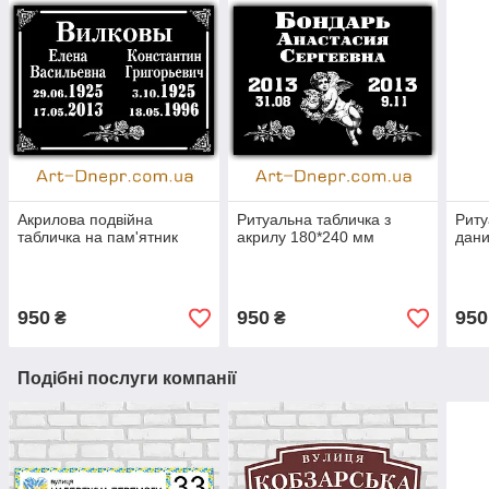
Акрилова подвійна
Ритуальна табличка з
Риту
табличка на пам'ятник
акрилу 180*240 мм
дан
950
950
950
₴
₴
Подібні послуги компанії