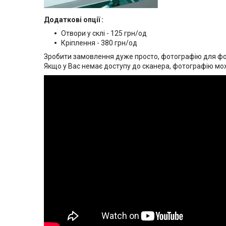
Додаткові опції :
Отвори у склі - 125 грн/од
Кріплення - 380 грн/од
Зробити замовлення дуже просто, фотографію для фото
Якщо у Вас немає доступу до сканера, фотографію мо