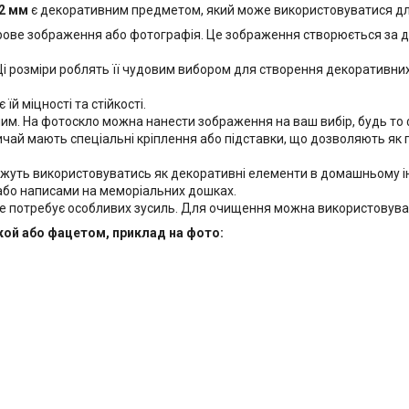
12 мм
є декоративним предметом, який може використовуватися для 
орове зображення або фотографія. Це зображення створюється за д
і розміри роблять її чудовим вибором для створення декоративних е
й міцності та стійкості.
м. На фотоскло можна нанести зображення на ваш вибір, будь то ф
чай мають спеціальні кріплення або підставки, що дозволяють як підв
ожуть використовуватись як декоративні елементи в домашньому інт
бо написами на меморіальних дошках.
 потребує особливих зусиль. Для очищення можна використовуват
кой або фацетом, приклад на фото: