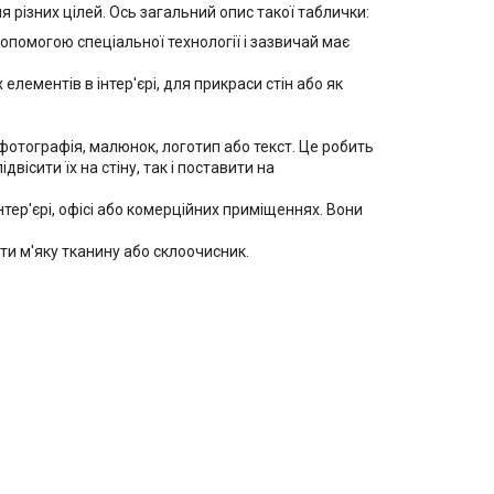
різних цілей. Ось загальний опис такої таблички:
опомогою спеціальної технології і зазвичай має
лементів в інтер'єрі, для прикраси стін або як
отографія, малюнок, логотип або текст. Це робить
ісити їх на стіну, так і поставити на
ер'єрі, офісі або комерційних приміщеннях. Вони
и м'яку тканину або склоочисник.