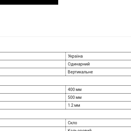
Україна
Одинарний
Вертикальне
400 мм
500 мм
1.2 мм
Скло
Кольоровий