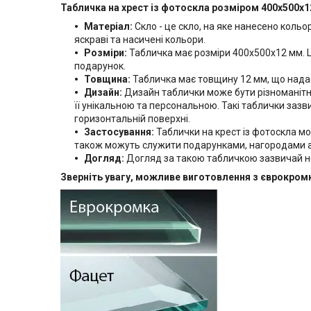
Табличка на хрест із фотоскла розміром 400х500х
Матеріал:
Скло - це скло, на яке нанесено коль
яскраві та насичені кольори.
Розміри:
Табличка має розміри 400х500х12 мм. Ц
подарунок.
Товщина:
Табличка має товщину 12 мм, що надає ї
Дизайн:
Дизайн таблички може бути різноманітни
її унікальною та персональною. Такі таблички зазви
горизонтальній поверхні.
Застосування:
Таблички на крест із фотоскла м
також можуть служити подарунками, нагородами а
Догляд:
Догляд за такою табличкою зазвичай не
Зверніть увагу, можливе виготовлення з єврокром