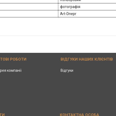
фотографія
Art-Dnepr
ОТОВІ РОБОТИ
ВІДГУКИ НАШИХ КЛІЄНТІВ
рея компанії
Відгуки