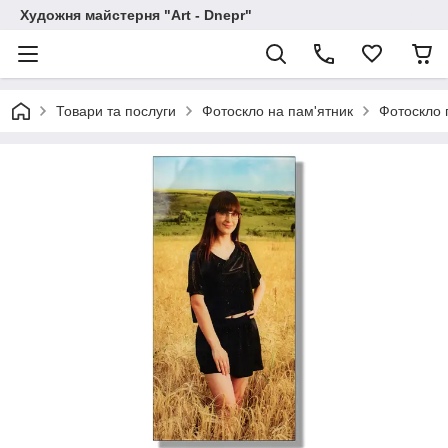
Художня майстерня "Art - Dnepr"
Товари та послуги
Фотоскло на пам'ятник
Фотоскло 