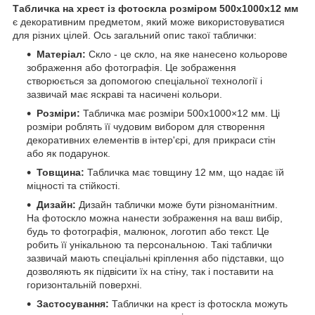
Табличка на хрест із фотоскла розміром 500х1000x12 мм
є декоративним предметом, який може використовуватися
для різних цілей. Ось загальний опис такої таблички:
Матеріал:
Скло - це скло, на яке нанесено кольорове
зображення або фотографія. Це зображення
створюється за допомогою спеціальної технології і
зазвичай має яскраві та насичені кольори.
Розміри:
Табличка має розміри 500х1000×12 мм. Ці
розміри роблять її чудовим вибором для створення
декоративних елементів в інтер'єрі, для прикраси стін
або як подарунок.
Товщина:
Табличка має товщину 12 мм, що надає їй
міцності та стійкості.
Дизайн:
Дизайн таблички може бути різноманітним.
На фотоскло можна нанести зображення на ваш вибір,
будь то фотографія, малюнок, логотип або текст. Це
робить її унікальною та персональною. Такі таблички
зазвичай мають спеціальні кріплення або підставки, що
дозволяють як підвісити їх на стіну, так і поставити на
горизонтальній поверхні.
Застосування:
Таблички на крест із фотоскла можуть