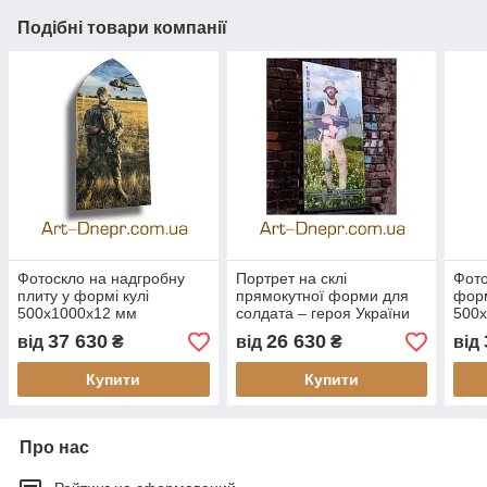
Подібні товари компанії
Фотоскло на надгробну
Портрет на склі
Фото
плиту у формі кулі
прямокутної форми для
форм
500х1000х12 мм
солдата – героя України
500
500х1000х12 мм
37 630
26 630
від
₴
від
₴
від
Купити
Купити
Про нас