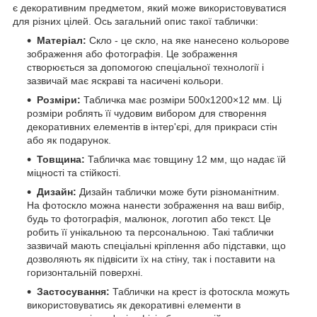
є декоративним предметом, який може використовуватися
для різних цілей. Ось загальний опис такої таблички:
Матеріал:
Скло - це скло, на яке нанесено кольорове
зображення або фотографія. Це зображення
створюється за допомогою спеціальної технології і
зазвичай має яскраві та насичені кольори.
Розміри:
Табличка має розміри 500х1200×12 мм. Ці
розміри роблять її чудовим вибором для створення
декоративних елементів в інтер'єрі, для прикраси стін
або як подарунок.
Товщина:
Табличка має товщину 12 мм, що надає їй
міцності та стійкості.
Дизайн:
Дизайн таблички може бути різноманітним.
На фотоскло можна нанести зображення на ваш вибір,
будь то фотографія, малюнок, логотип або текст. Це
робить її унікальною та персональною. Такі таблички
зазвичай мають спеціальні кріплення або підставки, що
дозволяють як підвісити їх на стіну, так і поставити на
горизонтальній поверхні.
Застосування:
Таблички на крест із фотоскла можуть
використовуватись як декоративні елементи в