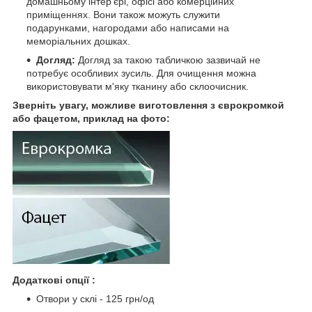
домашньому інтер'єрі, офісі або комерційних
приміщеннях. Вони також можуть служити
подарунками, нагородами або написами на
меморіальних дошках.
Догляд:
Догляд за такою табличкою зазвичай не
потребує особливих зусиль. Для очищення можна
використовувати м'яку тканину або склоочисник.
Зверніть увагу, можливе виготовлення з єврокромкой
або фацетом, приклад на фото:
Додаткові опції :
Отвори у склі - 125 грн/од