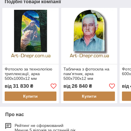
Подібні товари компанії
Фотоскло за технологією
Табличка з фотоскла на
Фото
триплексації, арка
пам'ятник, арка
600
500х1000х12 мм
500х700х12 мм
31 830
26 840
від
₴
від
₴
від
Купити
Купити
Про нас
Рейтинг не сформований
Менше 5 відгуків за останній рік