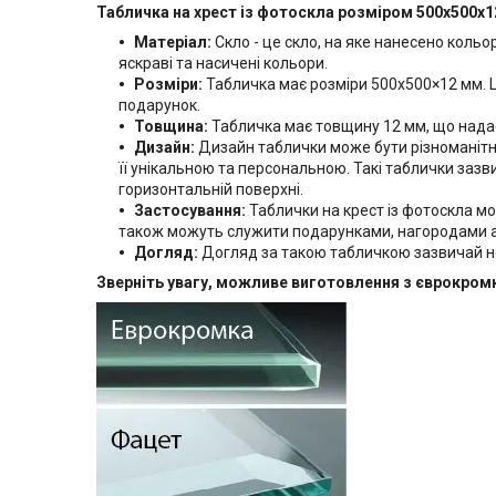
Табличка на хрест із фотоскла розміром 500х500x
Матеріал:
Скло - це скло, на яке нанесено коль
яскраві та насичені кольори.
Розміри:
Табличка має розміри 500х500×12 мм. Ц
подарунок.
Товщина:
Табличка має товщину 12 мм, що надає ї
Дизайн:
Дизайн таблички може бути різноманітни
її унікальною та персональною. Такі таблички зазви
горизонтальній поверхні.
Застосування:
Таблички на крест із фотоскла м
також можуть служити подарунками, нагородами а
Догляд:
Догляд за такою табличкою зазвичай не
Зверніть увагу, можливе виготовлення з єврокром