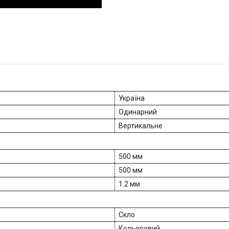
Україна
Одинарний
Вертикальне
500 мм
500 мм
1.2 мм
Скло
Кольоровий