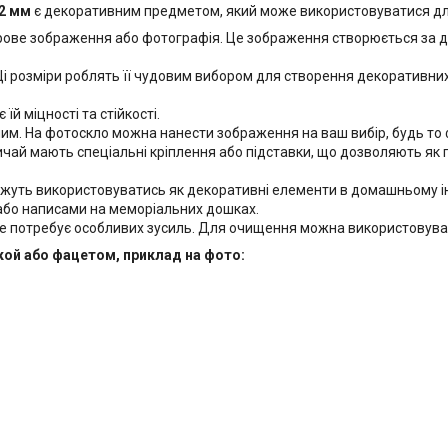
12 мм
є декоративним предметом, який може використовуватися для 
орове зображення або фотографія. Це зображення створюється за д
і розміри роблять її чудовим вибором для створення декоративних е
й міцності та стійкості.
м. На фотоскло можна нанести зображення на ваш вибір, будь то ф
чай мають спеціальні кріплення або підставки, що дозволяють як підв
ожуть використовуватись як декоративні елементи в домашньому інт
бо написами на меморіальних дошках.
 потребує особливих зусиль. Для очищення можна використовуват
кой або фацетом, приклад на фото: