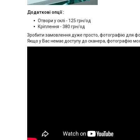
Додаткові опції :
Отвори у склі - 125 грн/од
Кріплення - 380 грн/од
Зробити замовлення дуже просто, фотографію для фото
Якщо у Вас немає доступу до сканера, фотографію мо