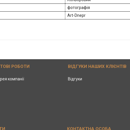
фотографія
Art-Dnepr
ОТОВІ РОБОТИ
ВІДГУКИ НАШИХ КЛІЄНТІВ
рея компанії
Відгуки