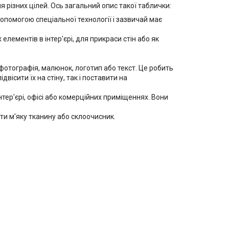
різних цілей. Ось загальний опис такої таблички:
опомогою спеціальної технології і зазвичай має
лементів в інтер'єрі, для прикраси стін або як
отографія, малюнок, логотип або текст. Це робить
ісити їх на стіну, так і поставити на
ер'єрі, офісі або комерційних приміщеннях. Вони
и м'яку тканину або склоочисник.