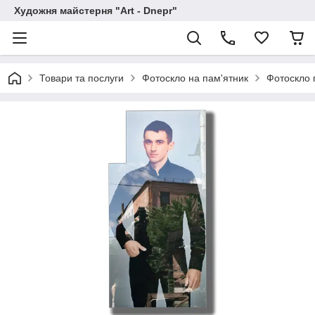
Художня майстерня "Art - Dnepr"
Товари та послуги
Фотоскло на пам'ятник
Фотоскло 