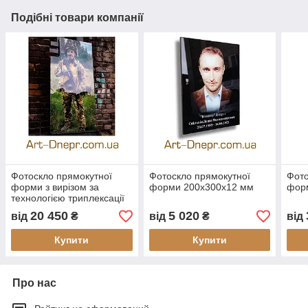
Подібні товари компанії
Фотоскло прямокутної
Фотоскло прямокутної
Фото
форми з вирізом за
форми 200х300х12 мм
фор
технологією триплексації
400х800х12 мм
20 450
5 020
від
₴
від
₴
від
Купити
Купити
Про нас