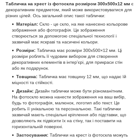
Табличка на хрест із фотоскла розміром 300х500x12 мм
є
декоративним предметом, який може використовуватися для
різних цілей. Ось загальний опис такої таблички:
Матеріал:
Скло - це скло, на яке нанесено кольорове
зображення або фотографія. Це зображення
створюється за допомогою спеціальної технології і
зазвичай має яскраві та насичені кольори.
Розміри:
Табличка має розміри 300х500×12 мм. Ці
розміри роблять її чудовим вибором для створення
декоративних елементів в інтер'єрі, для прикраси стін
або як подарунок.
Товщина:
Табличка має товщину 12 мм, що надає їй
міцності та стійкості.
Дизайн:
Дизайн таблички може бути різноманітним.
На фотоскло можна нанести зображення на ваш вибір,
будь то фотографія, малюнок, логотип або текст. Це
робить її унікальною та персональною. Такі таблички
зазвичай мають спеціальні кріплення або підставки, що
дозволяють як підвісити їх на стіну, так і поставити на
горизонтальній поверхні.
Застосування:
Таблички на крест із фотоскла можуть