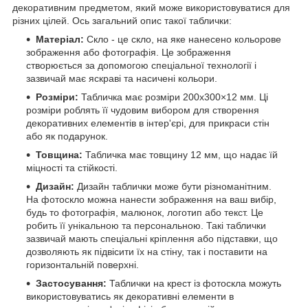
декоративним предметом, який може використовуватися для
різних цілей. Ось загальний опис такої таблички:
Матеріал:
Скло - це скло, на яке нанесено кольорове
зображення або фотографія. Це зображення
створюється за допомогою спеціальної технології і
зазвичай має яскраві та насичені кольори.
Розміри:
Табличка має розміри 200х300×12 мм. Ці
розміри роблять її чудовим вибором для створення
декоративних елементів в інтер'єрі, для прикраси стін
або як подарунок.
Товщина:
Табличка має товщину 12 мм, що надає їй
міцності та стійкості.
Дизайн:
Дизайн таблички може бути різноманітним.
На фотоскло можна нанести зображення на ваш вибір,
будь то фотографія, малюнок, логотип або текст. Це
робить її унікальною та персональною. Такі таблички
зазвичай мають спеціальні кріплення або підставки, що
дозволяють як підвісити їх на стіну, так і поставити на
горизонтальній поверхні.
Застосування:
Таблички на крест із фотоскла можуть
використовуватись як декоративні елементи в