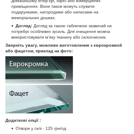
домашньому інтер'єрі, офісі або комерційних
приміщеннях. Вони також можуть служити
подарунками, нагородами або написами на
меморіальних дошках.
Догляд:
Догляд за такою табличкою зазвичай не
потребує особливих зусиль. Для очищення можна
використовувати м'яку тканину або склоочисник.
Зверніть увагу, можливе виготовлення з єврокромкой
або фацетом, приклад на фото:
Додаткові опції :
Отвори у склі - 125 грн/од