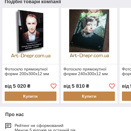
Подібні товари компанії
Фотоскло прямокутної
Фотоскло прямокутної
Фото
форми 200х300х12 мм
форми 240х300х12 мм
фор
5 020
5 810
від
₴
від
₴
від
Купити
Купити
Про нас
Рейтинг не сформований
Менше 5 відгуків за останній рік