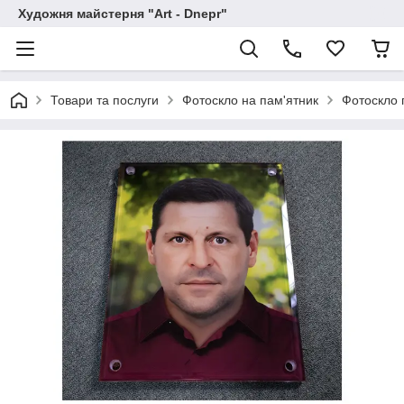
Художня майстерня "Art - Dnepr"
Товари та послуги
Фотоскло на пам'ятник
Фотоскло 