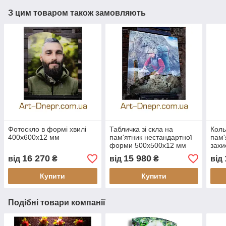
З цим товаром також замовляють
Фотоскло в формі хвилі
Табличка зі скла на
Коль
400х600х12 мм
пам'ятник нестандартної
пам'
форми 500х500х12 мм
захи
300
16 270
15 980
від
₴
від
₴
від
Купити
Купити
Подібні товари компанії