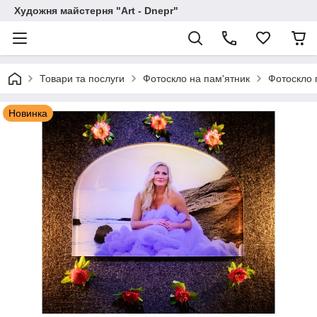
Художня майстерня "Art - Dnepr"
Товари та послуги
Фотоскло на пам'ятник
Фотоскло 
Новинка