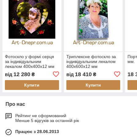
Фотоскло у формі серця
Триплексне фотоскло за
Порт
за індивідуальним
індивідуальним лекалом
мм.
лекалом 400х400х12 мм
400х600х12 мм
12 280
18 410
18 
від
₴
від
₴
Купити
Купити
Про нас
Рейтинг не сформований
Менше 5 відгуків за останній рік
Працює з 28.06.2013