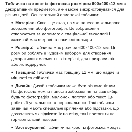
Табличка на хрест із фотоскла розміром 600х400x12 мм
є
декоративним предметом, який може використовуватися для
різних цілей. Ось загальний опис такої таблички:
Матеріал:
Скло - це скло, на яке нанесено кольорове
зображення або фотографія. Це зображення
створюється за допомогою спеціальної технології і
зазвичай має яскраві та насичені кольори.
Розміри:
Табличка має розміри 600х400×12 мм. Ці
розміри роблять її чудовим вибором для створення
декоративних елементів в інтер'єрі, для прикраси стін
або як подарунок.
Товщина:
Табличка має товщину 12 мм, що надає їй
міцності та стійкості.
Дизайн:
Дизайн таблички може бути різноманітним.
На фотоскло можна нанести зображення на ваш вибір,
будь то фотографія, малюнок, логотип або текст. Це
робить її унікальною та персональною. Такі таблички
зазвичай мають спеціальні кріплення або підставки, що
дозволяють як підвісити їх на стіну, так і поставити на
горизонтальній поверхні.
Застосування:
Таблички на крест із фотоскла можуть