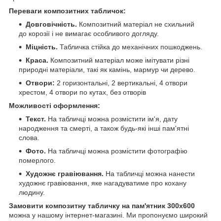
Переваги композитних табличок:
Довговічність.
Композитний матеріал не схильний
до корозії і не вимагає особливого догляду.
Міцність.
Табличка стійка до механічних пошкоджень.
Краса.
Композитний матеріал може імітувати різні
природні матеріали, такі як камінь, мармур чи дерево.
Отвори:
2 горизонтальні, 2 вертикальні, 4 отвори
хрестом, 4 отвори по кутах, без отворів
Можливості оформлення:
Текст.
На табличці можна розмістити ім'я, дату
народження та смерті, а також будь-які інші пам'ятні
слова.
Фото.
На табличці можна розмістити фотографію
померлого.
Художнє гравіювання.
На табличці можна нанести
художнє гравіювання, яке нагадуватиме про кохану
людину.
Замовити композитну табличку на пам'ятник 300х600
можна у нашому інтернет-магазині. Ми пропонуємо широкий