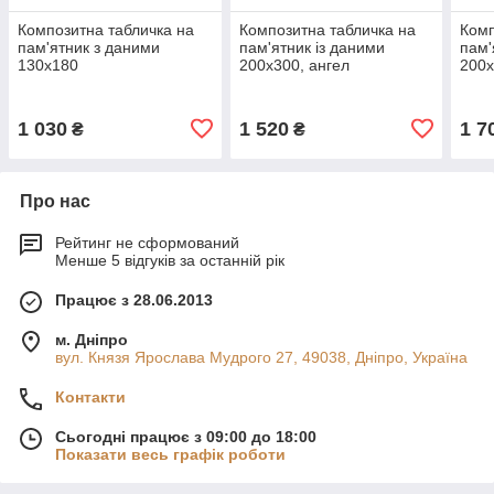
Композитна табличка на
Композитна табличка на
Комп
пам'ятник з даними
пам'ятник із даними
пам'
130х180
200х300, ангел
200
1 030
1 520
1 7
₴
₴
Про нас
Рейтинг не сформований
Менше 5 відгуків за останній рік
Працює з 28.06.2013
м. Дніпро
вул. Князя Ярослава Мудрого 27, 49038, Дніпро, Україна
Контакти
Сьогодні працює з 09:00 до 18:00
Показати весь графік роботи