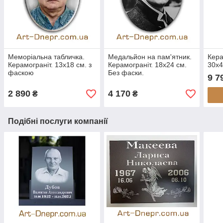
Меморіальна табличка.
Медальйон на пам'ятник.
Кера
Керамограніт. 13х18 см. з
Керамограніт. 18х24 см.
30х4
фаскою
Без фаски.
9 7
2 890
4 170
₴
₴
Подібні послуги компанії