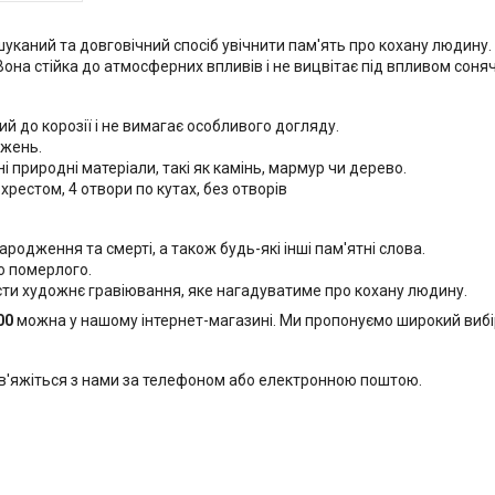
уканий та довговічний спосіб увічнити пам'ять про кохану людину.
 Вона стійка до атмосферних впливів і не вицвітає під впливом соня
й до корозії і не вимагає особливого догляду.
джень.
 природні матеріали, такі як камінь, мармур чи дерево.
 хрестом, 4 отвори по кутах, без отворів
ародження та смерті, а також будь-які інші пам'ятні слова.
ю померлого.
ти художнє гравіювання, яке нагадуватиме про кохану людину.
00
можна у нашому інтернет-магазині. Ми пропонуємо широкий вибір
в'яжіться з нами за телефоном або електронною поштою.