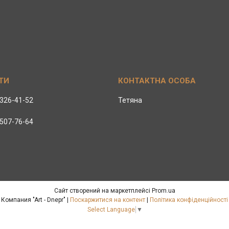
 326-41-52
Тетяна
 507-76-64
Сайт створений на маркетплейсі
Prom.ua
Компания "Art - Dnepr" |
Поскаржитися на контент
|
Політика конфіденційності
Select Language
▼