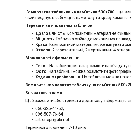
Композитна табличка на пам'ятник 500х700
– це виш
який поєднує в собі міцність металу та красу каменю.
Переваги композитних табличок:
Довговічність.
Композитний матеріал не схильни
Міцність.
Табличка стійка до механічних пошко
Краса.
Композитний матеріал може імітувати різні
Отвори:
2 горизонтальні, 2 вертикальні, 4 отвори
Можливості оформлення:
Текст.
На табличці можна розмістити ім'я, дату н
Фото.
На табличці можна розмістити фотографі
Художнє гравіювання.
На табличці можна нанес
Замовити композитну табличку на пам'ятник 500х7
Зв'язатися з нами:
Щоб замовити або отримати додаткову інформацію, з
066-326-41-52,
096-507-76-64
art-dnepr@ukr.net
Термін виготовлення: 7-10 днів