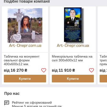
Подібні товари компанії
Табличка на монумент
Меморіальна табличка на
Табл
овальної форми
склі 300х600х12 мм
трип
400х600х12 мм.
прям
мм
16 270
11 910
від
₴
від
₴
від
Купити
Купити
Про нас
Рейтинг не сформований
Менше 5 відгуків за останній рік