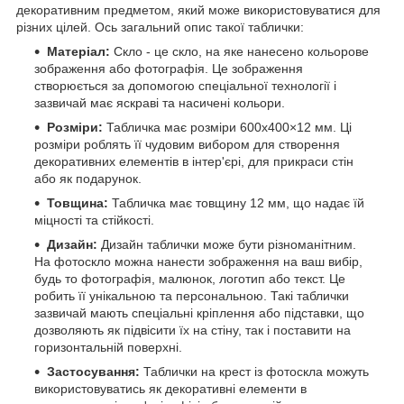
декоративним предметом, який може використовуватися для
різних цілей. Ось загальний опис такої таблички:
Матеріал:
Скло - це скло, на яке нанесено кольорове
зображення або фотографія. Це зображення
створюється за допомогою спеціальної технології і
зазвичай має яскраві та насичені кольори.
Розміри:
Табличка має розміри 600х400×12 мм. Ці
розміри роблять її чудовим вибором для створення
декоративних елементів в інтер'єрі, для прикраси стін
або як подарунок.
Товщина:
Табличка має товщину 12 мм, що надає їй
міцності та стійкості.
Дизайн:
Дизайн таблички може бути різноманітним.
На фотоскло можна нанести зображення на ваш вибір,
будь то фотографія, малюнок, логотип або текст. Це
робить її унікальною та персональною. Такі таблички
зазвичай мають спеціальні кріплення або підставки, що
дозволяють як підвісити їх на стіну, так і поставити на
горизонтальній поверхні.
Застосування:
Таблички на крест із фотоскла можуть
використовуватись як декоративні елементи в