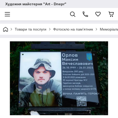
Художня майстерня "Art - Dnepr"
Товари та послуги
Фотоскло на пам'ятник
Меморіаль