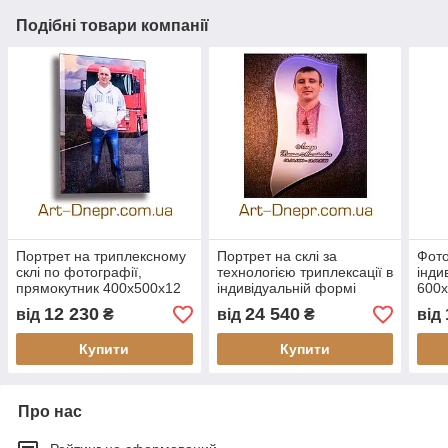
Подібні товари компанії
Портрет на триплексному
Портрет на склі за
Фото
склі по фотографії,
технологією триплексації в
інди
прямокутник 400х500x12
індивідуальній формі
600
мм
400х800x12 мм
12 230
24 540
від
₴
від
₴
від
Купити
Купити
Про нас