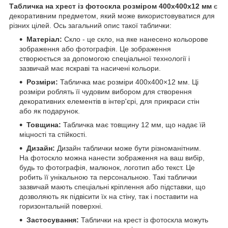
Табличка на хрест із фотоскла розміром 400х400x12 мм
є
декоративним предметом, який може використовуватися для
різних цілей. Ось загальний опис такої таблички:
Матеріал:
Скло - це скло, на яке нанесено кольорове
зображення або фотографія. Це зображення
створюється за допомогою спеціальної технології і
зазвичай має яскраві та насичені кольори.
Розміри:
Табличка має розміри 400х400×12 мм. Ці
розміри роблять її чудовим вибором для створення
декоративних елементів в інтер'єрі, для прикраси стін
або як подарунок.
Товщина:
Табличка має товщину 12 мм, що надає їй
міцності та стійкості.
Дизайн:
Дизайн таблички може бути різноманітним.
На фотоскло можна нанести зображення на ваш вибір,
будь то фотографія, малюнок, логотип або текст. Це
робить її унікальною та персональною. Такі таблички
зазвичай мають спеціальні кріплення або підставки, що
дозволяють як підвісити їх на стіну, так і поставити на
горизонтальній поверхні.
Застосування:
Таблички на крест із фотоскла можуть