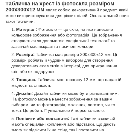
Табличка на хрест із фотоскла розміром
200x300x12
мм
являє собою декоративний предмет, який
може використовуватися для різних цілей. Ось загальний опис
такої таблички:
Матеріал:
Фотоскло — це скло, на яке нанесене
кольорове зображення або фотографія. Це зображення
створюється за допомогою спеціальної технології та
зазвичай має яскраві та насичені кольори.
Розміри:
Табличка має розміри 200x300x12 мм. Ці
розміри роблять її чудовим вибором для створення
декоративних елементів в інтер'єрі, для прикрашання
стін або як подарунок.
Товщина:
Табличка має товщину 12 мм, що надає їй
міцності та стійкості.
Дизайн:
Дизайн таблички може бути різноманітним.
На фотоскло можна нанести зображення за вашим
вибором, чи то фотографія, малюнок, логотип, чи то
текст. Це робить її унікальною й персональною.
Повісити або поставити:
Такі таблички зазвичай
мають спеціальні кріплення або підставки, що дають
змогу як підвісити їх на стіну, так і поставити на