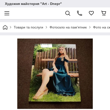
Художня майстерня "Art - Dnepr"
Товари та послуги
Фотоскло на пам'ятник
Фото на с