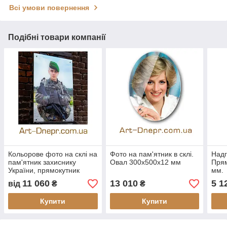
Всі умови повернення
Подібні товари компанії
Кольорове фото на склі на
Фото на пам'ятник в склі.
Надг
пам'ятник захиснику
Овал 300х500х12 мм
Прям
України, прямокутник
мм.
300х500х12 мм
11 060
13 010
5 1
від
₴
₴
Купити
Купити