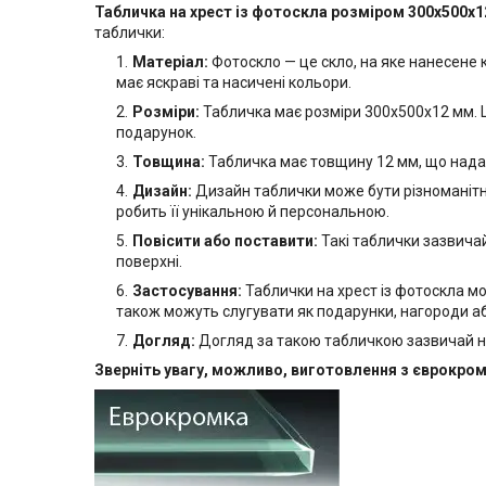
Табличка на хрест із фотоскла розміром 300х500x
таблички:
Матеріал:
Фотоскло — це скло, на яке нанесене
має яскраві та насичені кольори.
Розміри:
Табличка має розміри 300х500x12 мм. Ц
подарунок.
Товщина:
Табличка має товщину 12 мм, що надає ї
Дизайн:
Дизайн таблички може бути різноманітни
робить її унікальною й персональною.
Повісити або поставити:
Такі таблички зазвичай
поверхні.
Застосування:
Таблички на хрест із фотоскла м
також можуть слугувати як подарунки, нагороди а
Догляд:
Догляд за такою табличкою зазвичай н
Зверніть увагу, можливо, виготовлення з єврокро