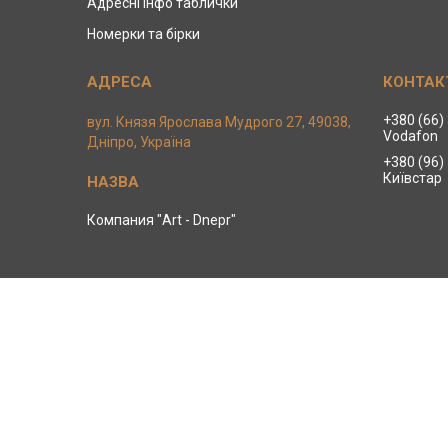
Адресні інфо таблички
Номерки та бірки
+380 (66)
вул. Князя Ярослава Мудрого 27, 49038,
Vodafon
Дніпро, Україна
+380 (96)
Київстар
Компания "Art - Dnepr"