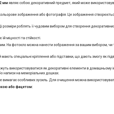
12 мм
являє собою декоративний предмет, який може використовуват
 кольорове зображення або фотографія. Це зображення створюється
і розміри роблять її чудовим вибором для створення декоративних е
й міцності та стійкості.
м. На фотокло можна нанести зображення за вашим вибором, чи то 
 мають спеціальні кріплення або підставки, що дають змогу як підвіс
ожуть використовуватися як декоративні елементи в домашньому інт
бо написи на меморіальних дошках.
е вимагає особливих зусиль. Для очищення можна використовувати
мкою або фацетом: