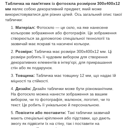
Табличка на пам'ятник із фотоскла розміром 300х400x12
мм
являє собою декоративний предмет, який може
використовуватися для різних цілей. Ось загальний опис такої
таблички:
Матеріал:
Фотоскло — це скло, на яке нанесене
кольорове зображення або фотографія. Це зображення
створюється за допомогою спеціальної технології та
зазвичай має яскраві та насичені кольори.
Розміри:
Табличка має розміри 300х400x12 мм. Ці
розміри роблять її чудовим вибором для створення
декоративних елементів в інтер'єрі, для прикрашання
стін або як подарунок.
Товщина:
Табличка має товщину 12 мм, що надає їй
міцності та стійкості.
Дизайн:
Дизайн таблички може бути різноманітним.
На фотоскло можна нанести зображення за вашим
вибором, чи то фотографія, малюнок, логотип, чи то
текст. Це робить її унікальною й персональною.
Повісити або поставити:
Такі таблички зазвичай
мають спеціальні кріплення або підставки, що дають
змогу як підвісити їх на стіну, так і поставити на