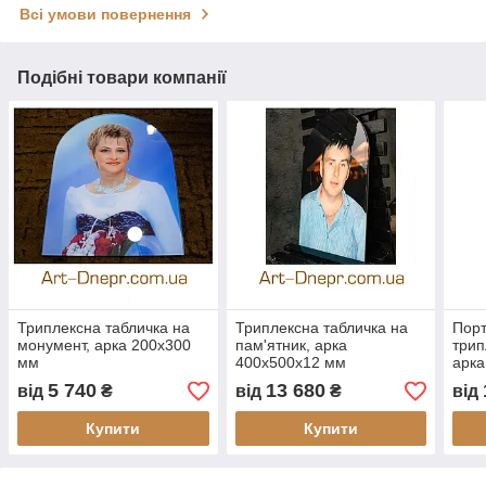
Всі умови повернення
Подібні товари компанії
Триплексна табличка на
Триплексна табличка на
Порт
монумент, арка 200х300
пам'ятник, арка
трип
мм
400х500x12 мм
арка
5 740
13 680
від
₴
від
₴
від
Купити
Купити