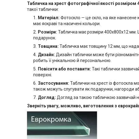
Табличка на хрест фотографічної якості розміром 
такої таблички:
Матеріал:
Фотоскло — це скло, на яке нанесене
має яскраві та насичені кольори.
Розміри:
Табличка має розміри 400х800х12 мм. Ц
подарунок.
Товщина:
Табличка має товщину 12 мм, що надає ї
Дизайн:
Дизайн таблички може бути різноманітни
робить її унікальною й персональною.
Повісити або поставити:
Такі таблички зазвичай
поверхні.
Застосування:
Таблички на хрест із фотоскла м
також можуть слугувати як подарунки, нагороди а
Догляд:
Догляд за такою табличкою зазвичай н
Зверніть увагу, можливо, виготовлення з єврокра