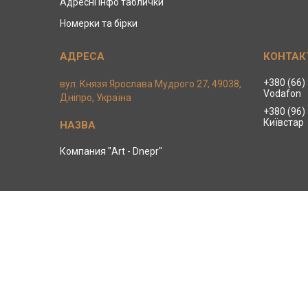
Адресні інфо таблички
Номерки та бірки
+380 (66)
вул. Князя Ярослава Мудрого 27, 49038,
Vodafon
Дніпро, Україна
+380 (96)
Київстар
Компания "Art - Dnepr"