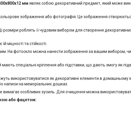
400х800x12 мм
являє собою декоративний предмет, який може вико
 кольорове зображення або фотографія. Це зображення створюється
і розміри роблять її чудовим вибором для створення декоративних е
й міцності та стійкості.
м. На фотоскло можна нанести зображення за вашим вибором, чи то
 мають спеціальні кріплення або підставки, що дають змогу як підвіс
ожуть використовуватися як декоративні елементи в домашньому інт
бо написи на меморіальних дошках.
е вимагає особливих зусиль. Для очищення можна використовувати
йкою або фацетом: