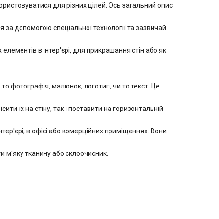
ристовуватися для різних цілей. Ось загальний опис
 за допомогою спеціальної технології та зазвичай
лементів в інтер'єрі, для прикрашання стін або як
 фотографія, малюнок, логотип, чи то текст. Це
ити їх на стіну, так і поставити на горизонтальній
ер'єрі, в офісі або комерційних приміщеннях. Вони
 м'яку тканину або склоочисник.