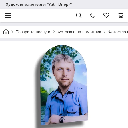
Художня майстерня "Art - Dnepr"
Товари та послуги
Фотоскло на пам'ятник
Фотоскло 