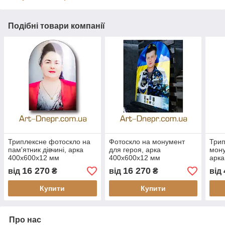
Подібні товари компанії
Триплексне фотоскло на
Фотоскло на монумент
Трип
пам'ятник дівчині, арка
для героя, арка
мону
400х600х12 мм
400х600х12 мм
арка
16 270
16 270
від
₴
від
₴
від
Купити
Купити
Про нас