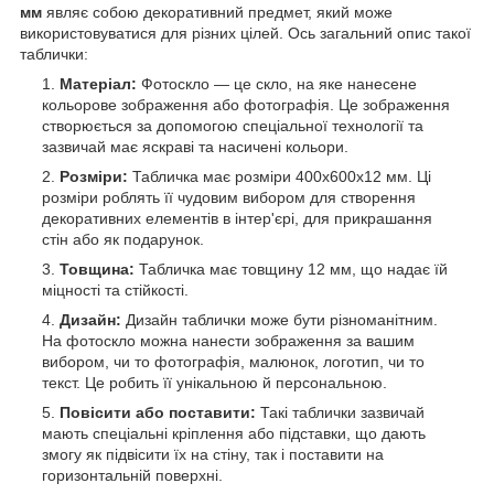
мм
являє собою декоративний предмет, який може
використовуватися для різних цілей. Ось загальний опис такої
таблички:
Матеріал:
Фотоскло — це скло, на яке нанесене
кольорове зображення або фотографія. Це зображення
створюється за допомогою спеціальної технології та
зазвичай має яскраві та насичені кольори.
Розміри:
Табличка має розміри 400х600x12 мм. Ці
розміри роблять її чудовим вибором для створення
декоративних елементів в інтер'єрі, для прикрашання
стін або як подарунок.
Товщина:
Табличка має товщину 12 мм, що надає їй
міцності та стійкості.
Дизайн:
Дизайн таблички може бути різноманітним.
На фотоскло можна нанести зображення за вашим
вибором, чи то фотографія, малюнок, логотип, чи то
текст. Це робить її унікальною й персональною.
Повісити або поставити:
Такі таблички зазвичай
мають спеціальні кріплення або підставки, що дають
змогу як підвісити їх на стіну, так і поставити на
горизонтальній поверхні.