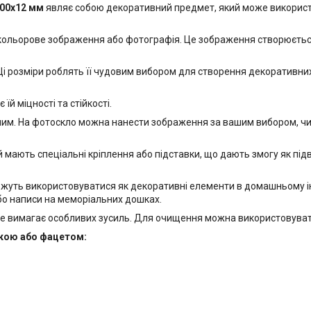
500x12 мм
являє собою декоративний предмет, який може використов
 кольорове зображення або фотографія. Це зображення створюється
і розміри роблять її чудовим вибором для створення декоративних е
й міцності та стійкості.
м. На фотоскло можна нанести зображення за вашим вибором, чи то
 мають спеціальні кріплення або підставки, що дають змогу як підвіс
ожуть використовуватися як декоративні елементи в домашньому інт
бо написи на меморіальних дошках.
е вимагає особливих зусиль. Для очищення можна використовувати
йкою або фацетом: