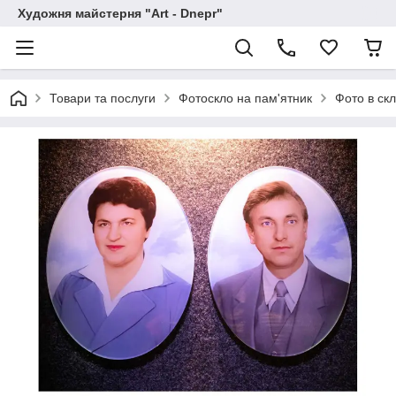
Художня майстерня "Art - Dnepr"
Товари та послуги
Фотоскло на пам'ятник
Фото в ск