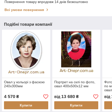
Повернення товару впродовж 14 днів безкоштовно
Всі умови повернення
Подібні товари компанії
Овал у кольорі з фаскою
Портрет на склі по фото,
Фото
240х300мм
овал 400х500x12 мм
по м
овал
4 570
13 680
₴
від
₴
від
Купити
Купити