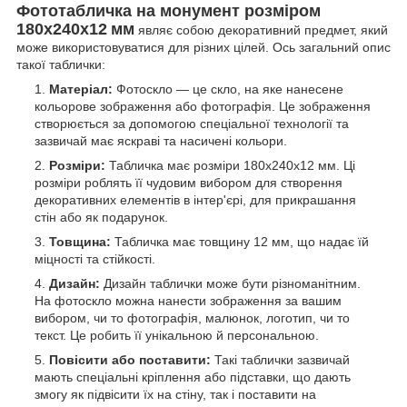
Фототабличка на монумент розміром
180x240x12
мм
являє собою декоративний предмет, який
може використовуватися для різних цілей. Ось загальний опис
такої таблички:
Матеріал:
Фотоскло — це скло, на яке нанесене
кольорове зображення або фотографія. Це зображення
створюється за допомогою спеціальної технології та
зазвичай має яскраві та насичені кольори.
Розміри:
Табличка має розміри 180x240x12 мм. Ці
розміри роблять її чудовим вибором для створення
декоративних елементів в інтер'єрі, для прикрашання
стін або як подарунок.
Товщина:
Табличка має товщину 12 мм, що надає їй
міцності та стійкості.
Дизайн:
Дизайн таблички може бути різноманітним.
На фотоскло можна нанести зображення за вашим
вибором, чи то фотографія, малюнок, логотип, чи то
текст. Це робить її унікальною й персональною.
Повісити або поставити:
Такі таблички зазвичай
мають спеціальні кріплення або підставки, що дають
змогу як підвісити їх на стіну, так і поставити на