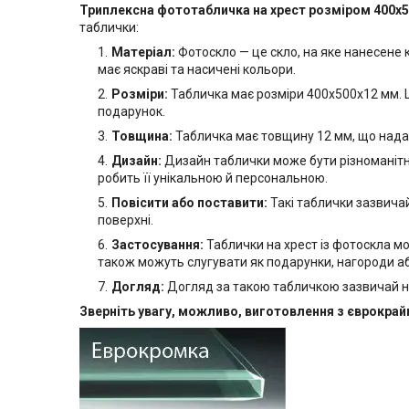
Триплексна фототабличка на хрест розміром 400х
таблички:
Матеріал:
Фотоскло — це скло, на яке нанесене
має яскраві та насичені кольори.
Розміри:
Табличка має розміри 400х500x12 мм. Ц
подарунок.
Товщина:
Табличка має товщину 12 мм, що надає ї
Дизайн:
Дизайн таблички може бути різноманітни
робить її унікальною й персональною.
Повісити або поставити:
Такі таблички зазвичай
поверхні.
Застосування:
Таблички на хрест із фотоскла м
також можуть слугувати як подарунки, нагороди а
Догляд:
Догляд за такою табличкою зазвичай н
Зверніть увагу, можливо, виготовлення з єврокра