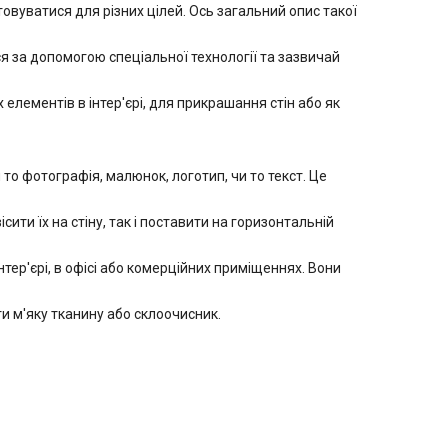
вуватися для різних цілей. Ось загальний опис такої
 за допомогою спеціальної технології та зазвичай
лементів в інтер'єрі, для прикрашання стін або як
 фотографія, малюнок, логотип, чи то текст. Це
ити їх на стіну, так і поставити на горизонтальній
ер'єрі, в офісі або комерційних приміщеннях. Вони
 м'яку тканину або склоочисник.