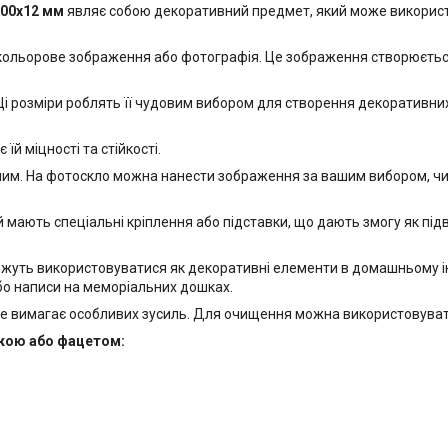
500x12 мм
являє собою декоративний предмет, який може використо
 кольорове зображення або фотографія. Це зображення створюється
і розміри роблять її чудовим вибором для створення декоративних е
й міцності та стійкості.
м. На фотоскло можна нанести зображення за вашим вибором, чи то
 мають спеціальні кріплення або підставки, що дають змогу як підвіс
ожуть використовуватися як декоративні елементи в домашньому інт
бо написи на меморіальних дошках.
е вимагає особливих зусиль. Для очищення можна використовувати
йкою або фацетом: