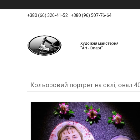
+380 (66) 326-41-52
+380 (96) 507-76-64
Художня майстерня
"Art - Dnepr"
Кольоровий портрет на склі, овал 