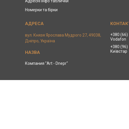
Адресні інфо таблички
Номерки та бірки
+380 (66)
вул. Князя Ярослава Мудрого 27, 49038,
Vodafon
Дніпро, Україна
+380 (96)
Київстар
Компания "Art - Dnepr"