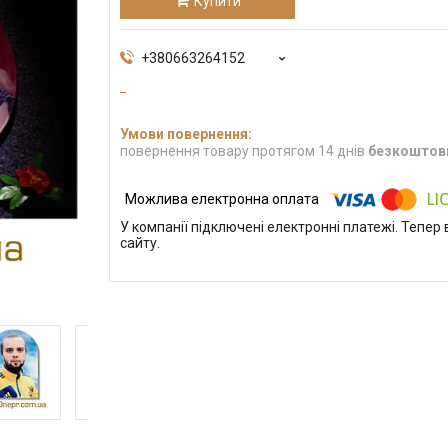
Купити
+380663264152
повернення товару протягом 14 днів
безкоштов
У компанії підключені електронні платежі. Тепе
сайту.