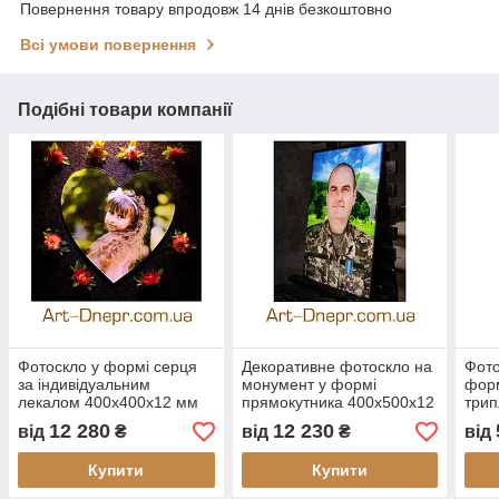
Повернення товару впродовж 14 днів безкоштовно
Всі умови повернення
Подібні товари компанії
Фотоскло у формі серця
Декоративне фотоскло на
Фото
за індивідуальним
монумент у формі
форм
лекалом 400х400х12 мм
прямокутника 400х500х12
трип
мм
мм
12 280
12 230
від
₴
від
₴
від
Купити
Купити