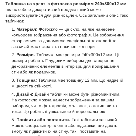
Табличка на хрест із фотоскла розміром 240х300x12 мм
являє собою декоративний предмет, який може
використовуватися для різних цілей. Ось загальний опис такої
таблички:
Матеріал:
Фотоскло — це скло, на яке нанесене
кольорове зображення або фотографія. Це зображення
створюється за допомогою спеціальної технології та
зазвичай має яскраві та насичені кольори.
Розміри:
Табличка має розміри 240х300x12 мм. Ці
розміри роблять її чудовим вибором для створення
декоративних елементів в інтер'єрі, для прикрашання
стін або як подарунок.
Товщина:
Табличка має товщину 12 мм, що надає їй
міцності та стійкості.
Дизайн:
Дизайн таблички може бути різноманітним.
На фотоскло можна нанести зображення за вашим
вибором, чи то фотографія, малюнок, логотип, чи то
текст. Це робить її унікальною й персональною.
Повісити або поставити:
Такі таблички зазвичай
мають спеціальні кріплення або підставки, що дають
змогу як підвісити їх на стіну, так і поставити на