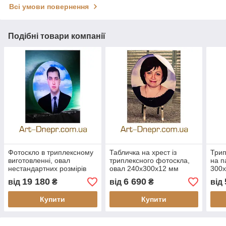
Всі умови повернення
Подібні товари компанії
Фотоскло в триплексному
Табличка на хрест із
Трип
виготовленні, овал
триплексного фотоскла,
на п
нестандартних розмірів
овал 240х300х12 мм
300
500х500х12 мм
19 180
6 690
від
₴
від
₴
від
Купити
Купити