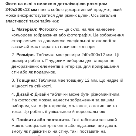
Фото на склі з високою деталізацією розміром
240х300x12 мм
являє собою декоративний предмет, який
може використовуватися для різних цілей. Ось загальні
властивості такої таблички:
Матеріал:
Фотоскло — це скло, на яке нанесене
кольорове зображення або фотографія. Це зображення
створюється за допомогою спеціальної технології та
зазвичай має яскраві та насичені кольори.
Розміри:
Табличка має розміри 240х300х12 мм. Ці
розміри роблять її чудовим вибором для створення
декоративних елементів в інтер'єрі, для прикрашання
стін або як подарунок.
Товщина:
Табличка має товщину 12 мм, що надає їй
міцності та стійкості.
Дизайн:
Дизайн таблички може бути різноманітним.
На фотоскло можна нанести зображення за вашим
вибором, чи то фотографія, малюнок, логотип, чи то
текст. Це робить її унікальною й персональною.
Повісити або поставити:
Такі таблички зазвичай
мають спеціальні кріплення або підставки, що дають
змогу як підвісити їх на стіну, так і поставити на