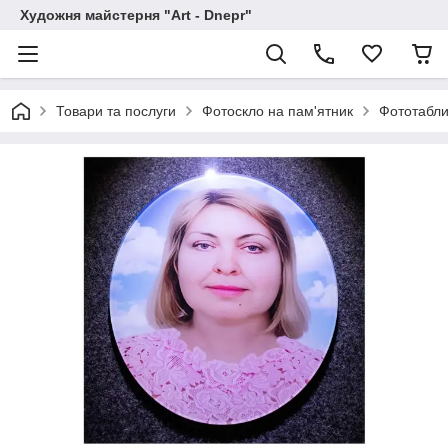
Художня майстерня "Art - Dnepr"
Товари та послуги
Фотоскло на пам'ятник
Фототабли