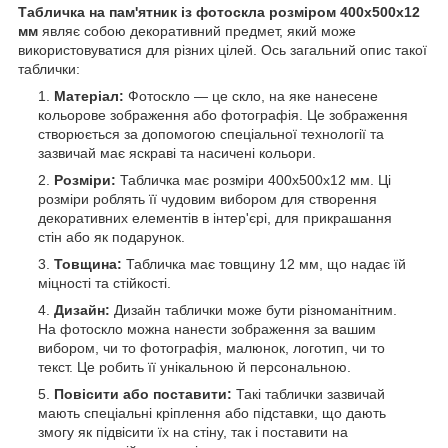
Табличка на пам'ятник із фотоскла розміром 400х500x12
мм
являє собою декоративний предмет, який може
використовуватися для різних цілей. Ось загальний опис такої
таблички:
Матеріал:
Фотоскло — це скло, на яке нанесене
кольорове зображення або фотографія. Це зображення
створюється за допомогою спеціальної технології та
зазвичай має яскраві та насичені кольори.
Розміри:
Табличка має розміри 400х500x12 мм. Ці
розміри роблять її чудовим вибором для створення
декоративних елементів в інтер'єрі, для прикрашання
стін або як подарунок.
Товщина:
Табличка має товщину 12 мм, що надає їй
міцності та стійкості.
Дизайн:
Дизайн таблички може бути різноманітним.
На фотоскло можна нанести зображення за вашим
вибором, чи то фотографія, малюнок, логотип, чи то
текст. Це робить її унікальною й персональною.
Повісити або поставити:
Такі таблички зазвичай
мають спеціальні кріплення або підставки, що дають
змогу як підвісити їх на стіну, так і поставити на