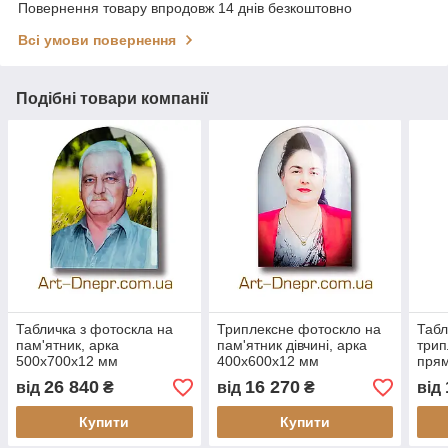
Повернення товару впродовж 14 днів безкоштовно
Всі умови повернення
Подібні товари компанії
Табличка з фотоскла на
Триплексне фотоскло на
Табл
пам'ятник, арка
пам'ятник дівчині, арка
трип
500х700х12 мм
400х600х12 мм
прям
мм
26 840
16 270
від
₴
від
₴
від
Купити
Купити