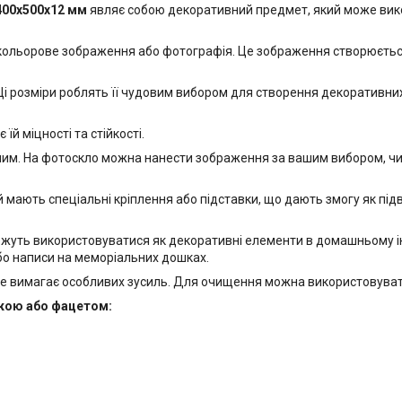
400х500x12 мм
являє собою декоративний предмет, який може вико
 кольорове зображення або фотографія. Це зображення створюється
і розміри роблять її чудовим вибором для створення декоративних е
й міцності та стійкості.
м. На фотоскло можна нанести зображення за вашим вибором, чи то
 мають спеціальні кріплення або підставки, що дають змогу як підвіс
ожуть використовуватися як декоративні елементи в домашньому інт
бо написи на меморіальних дошках.
е вимагає особливих зусиль. Для очищення можна використовувати
йкою або фацетом: