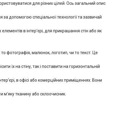
ристовуватися для різних цілей. Ось загальний опис
 за допомогою спеціальної технології та зазвичай
лементів в інтер'єрі, для прикрашання стін або як
 фотографія, малюнок, логотип, чи то текст. Це
ити їх на стіну, так і поставити на горизонтальній
ер'єрі, в офісі або комерційних приміщеннях. Вони
 м'яку тканину або склоочисник.