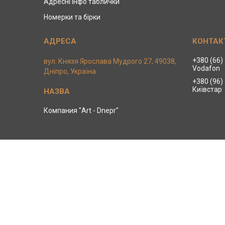
Адресні інфо таблички
Номерки та бірки
+380 (66)
вул. Князя Ярослава Мудрого 27, 49038,
Vodafon
Дніпро, Україна
+380 (96)
Київстар
Компания "Art - Dnepr"