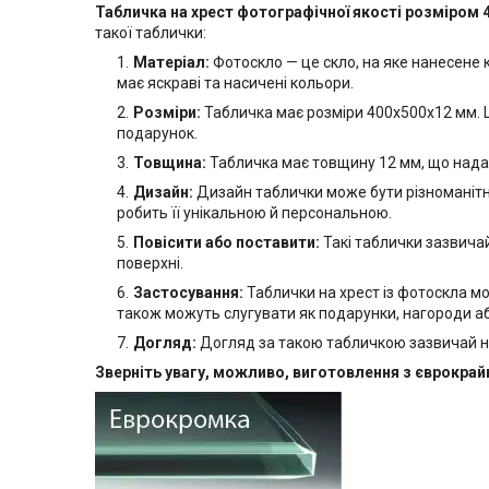
Табличка на хрест фотографічної якості розміром 
такої таблички:
Матеріал:
Фотоскло — це скло, на яке нанесене
має яскраві та насичені кольори.
Розміри:
Табличка має розміри 400х500х12 мм. Ц
подарунок.
Товщина:
Табличка має товщину 12 мм, що надає ї
Дизайн:
Дизайн таблички може бути різноманітни
робить її унікальною й персональною.
Повісити або поставити:
Такі таблички зазвичай
поверхні.
Застосування:
Таблички на хрест із фотоскла м
також можуть слугувати як подарунки, нагороди а
Догляд:
Догляд за такою табличкою зазвичай н
Зверніть увагу, можливо, виготовлення з єврокра