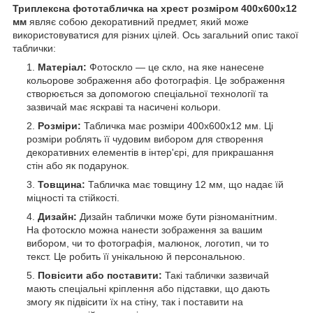
Триплексна фототабличка на хрест розміром 400х600x12
мм
являє собою декоративний предмет, який може
використовуватися для різних цілей. Ось загальний опис такої
таблички:
Матеріал:
Фотоскло — це скло, на яке нанесене
кольорове зображення або фотографія. Це зображення
створюється за допомогою спеціальної технології та
зазвичай має яскраві та насичені кольори.
Розміри:
Табличка має розміри 400х600x12 мм. Ці
розміри роблять її чудовим вибором для створення
декоративних елементів в інтер'єрі, для прикрашання
стін або як подарунок.
Товщина:
Табличка має товщину 12 мм, що надає їй
міцності та стійкості.
Дизайн:
Дизайн таблички може бути різноманітним.
На фотоскло можна нанести зображення за вашим
вибором, чи то фотографія, малюнок, логотип, чи то
текст. Це робить її унікальною й персональною.
Повісити або поставити:
Такі таблички зазвичай
мають спеціальні кріплення або підставки, що дають
змогу як підвісити їх на стіну, так і поставити на