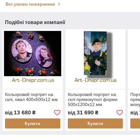
Всі умови повернення
Подібні товари компанії
Кольоровий портрет на
Кольоровий портрет на
Порт
склі, овал 400х500х12 мм
склі прямокутної форми
прям
500х1200х12 мм
мон
мм
13 680
31 690
від
₴
від
₴
від
Купити
Купити