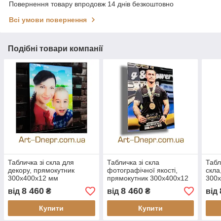
Повернення товару впродовж 14 днів безкоштовно
Всі умови повернення
Подібні товари компанії
Табличка зі скла для
Табличка зі скла
Табл
декору, прямокутник
фотографічної якості,
скла
300х400х12 мм
прямокутник 300х400х12
300
мм
8 460
8 460
від
₴
від
₴
від
Купити
Купити