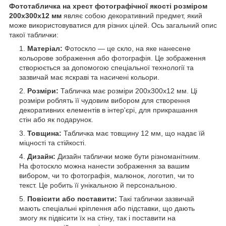
Фототабличка на хрест фотографічної якості розміром
200х300x12 мм
являє собою декоративний предмет, який
може використовуватися для різних цілей. Ось загальний опис
такої таблички:
Матеріал:
Фотоскло — це скло, на яке нанесене
кольорове зображення або фотографія. Це зображення
створюється за допомогою спеціальної технології та
зазвичай має яскраві та насичені кольори.
Розміри:
Табличка має розміри 200х300x12 мм. Ці
розміри роблять її чудовим вибором для створення
декоративних елементів в інтер'єрі, для прикрашання
стін або як подарунок.
Товщина:
Табличка має товщину 12 мм, що надає їй
міцності та стійкості.
Дизайн:
Дизайн таблички може бути різноманітним.
На фотоскло можна нанести зображення за вашим
вибором, чи то фотографія, малюнок, логотип, чи то
текст. Це робить її унікальною й персональною.
Повісити або поставити:
Такі таблички зазвичай
мають спеціальні кріплення або підставки, що дають
змогу як підвісити їх на стіну, так і поставити на