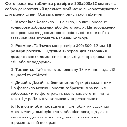
Фотографічна табличка розміром 300х500x12 мм
являє
собою декоративний предмет, який може використовуватися
для різних цілей. Ось загальний опис такої таблички:
Матеріал:
Фотоскло — це скло, на яке нанесене
кольорове зображення або фотографія. Це зображення
створюється за допомогою спеціальної технології та
зазвичай має яскраві та насичені кольори.
Розміри:
Табличка має розміри 300х500х12 мм. Ці
розміри роблять її чудовим вибором для створення
декоративних елементів в інтер'єрі, для прикрашання
стін або як подарунок.
Товщина:
Табличка має товщину 12 мм, що надає їй
міцності та стійкості.
Дизайн:
Дизайн таблички може бути різноманітним.
На фотоскло можна нанести зображення за вашим
вибором, чи то фотографія, малюнок, логотип, чи то
текст. Це робить її унікальною й персональною.
Повісити або поставити:
Такі таблички зазвичай
мають спеціальні кріплення або підставки, що дають
змогу як підвісити їх на стіну, так і поставити на
горизонтальній поверхні.