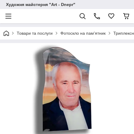
Художня майстерня "Art - Dnepr"
Товари та послуги
Фотоскло на пам'ятник
Триплексн