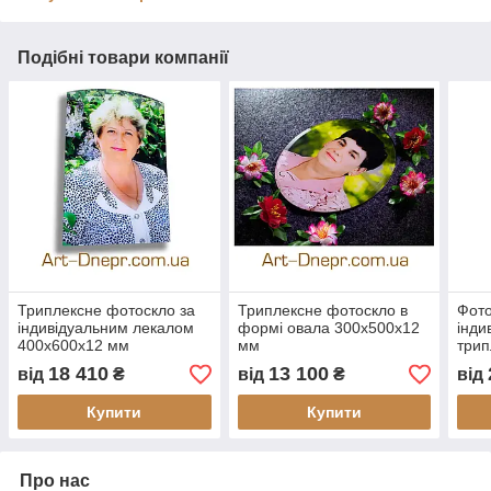
Подібні товари компанії
Триплексне фотоскло за
Триплексне фотоскло в
Фото
індивідуальним лекалом
формі овала 300х500х12
інди
400х600х12 мм
мм
трип
400
18 410
13 100
від
₴
від
₴
від
Купити
Купити
Про нас