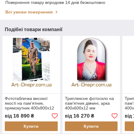
Повернення товару впродовж 14 днів безкоштовно
Всі умови повернення
Подібні товари компанії
Фототабличка високої
Триплексне фотоскло на
Трип
якості на пам'ятник,
пам'ятник дівчині, арка
пам'
прямокутник 400х800x12
400х600х12 мм
400
мм
16 890
16 270
від
₴
від
₴
від
Купити
Купити