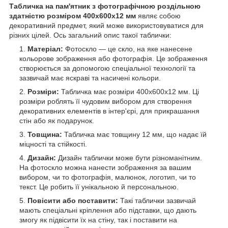
Табличка на пам'ятник з фотографічною роздільною
здатністю розміром 400х600x12 мм
являє собою
декоративний предмет, який може використовуватися для
різних цілей. Ось загальний опис такої таблички:
Матеріал:
Фотоскло — це скло, на яке нанесене
кольорове зображення або фотографія. Це зображення
створюється за допомогою спеціальної технології та
зазвичай має яскраві та насичені кольори.
Розміри:
Табличка має розміри 400х600x12 мм. Ці
розміри роблять її чудовим вибором для створення
декоративних елементів в інтер'єрі, для прикрашання
стін або як подарунок.
Товщина:
Табличка має товщину 12 мм, що надає їй
міцності та стійкості.
Дизайн:
Дизайн таблички може бути різноманітним.
На фотоскло можна нанести зображення за вашим
вибором, чи то фотографія, малюнок, логотип, чи то
текст. Це робить її унікальною й персональною.
Повісити або поставити:
Такі таблички зазвичай
мають спеціальні кріплення або підставки, що дають
змогу як підвісити їх на стіну, так і поставити на