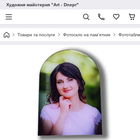
Художня майстерня "Art - Dnepr"
Товари та послуги
Фотоскло на пам'ятник
Фототабли