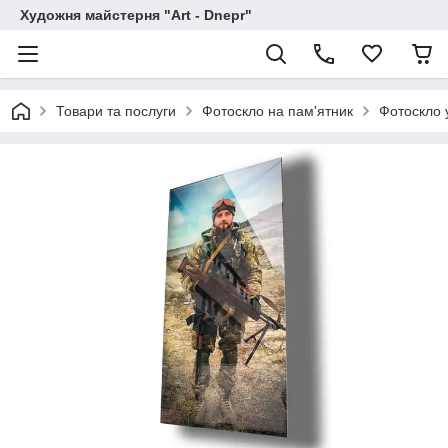
Художня майстерня "Art - Dnepr"
Товари та послуги
Фотоскло на пам'ятник
Фотоскло 