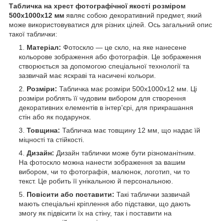
Табличка на хрест фотографічної якості розміром
500х1000x12 мм
являє собою декоративний предмет, який
може використовуватися для різних цілей. Ось загальний опис
такої таблички:
Матеріал:
Фотоскло — це скло, на яке нанесене
кольорове зображення або фотографія. Це зображення
створюється за допомогою спеціальної технології та
зазвичай має яскраві та насичені кольори.
Розміри:
Табличка має розміри 500х1000х12 мм. Ці
розміри роблять її чудовим вибором для створення
декоративних елементів в інтер'єрі, для прикрашання
стін або як подарунок.
Товщина:
Табличка має товщину 12 мм, що надає їй
міцності та стійкості.
Дизайн:
Дизайн таблички може бути різноманітним.
На фотоскло можна нанести зображення за вашим
вибором, чи то фотографія, малюнок, логотип, чи то
текст. Це робить її унікальною й персональною.
Повісити або поставити:
Такі таблички зазвичай
мають спеціальні кріплення або підставки, що дають
змогу як підвісити їх на стіну, так і поставити на