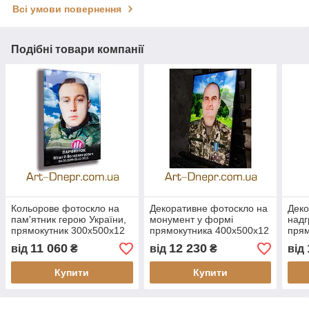
Всі умови повернення
Подібні товари компанії
Кольорове фотоскло на
Декоративне фотоскло на
Деко
пам'ятник герою України,
монумент у формі
надг
прямокутник 300х500х12
прямокутника 400х500х12
прям
мм
мм
мм
11 060
12 230
від
₴
від
₴
від
Купити
Купити