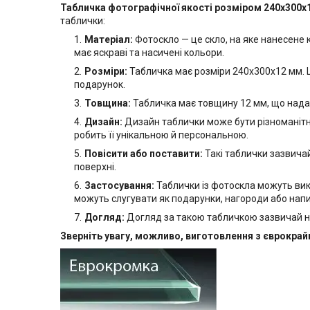
Табличка фотографічної якості розміром 240х300x
таблички:
Матеріал:
Фотоскло — це скло, на яке нанесене
має яскраві та насичені кольори.
Розміри:
Табличка має розміри 240х300х12 мм. Ц
подарунок.
Товщина:
Табличка має товщину 12 мм, що надає ї
Дизайн:
Дизайн таблички може бути різноманітни
робить її унікальною й персональною.
Повісити або поставити:
Такі таблички зазвичай
поверхні.
Застосування:
Таблички із фотоскла можуть вик
можуть слугувати як подарунки, нагороди або нап
Догляд:
Догляд за такою табличкою зазвичай н
Зверніть увагу, можливо, виготовлення з єврокра