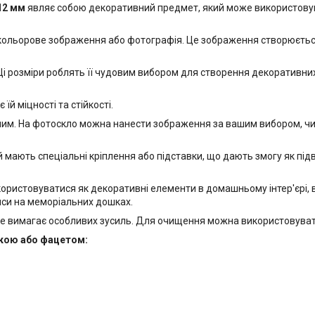
12 мм
являє собою декоративний предмет, який може використовува
 кольорове зображення або фотографія. Це зображення створюється
і розміри роблять її чудовим вибором для створення декоративних е
й міцності та стійкості.
м. На фотоскло можна нанести зображення за вашим вибором, чи то
 мають спеціальні кріплення або підставки, що дають змогу як підвіс
ористовуватися як декоративні елементи в домашньому інтер'єрі, 
иси на меморіальних дошках.
е вимагає особливих зусиль. Для очищення можна використовувати
йкою або фацетом: