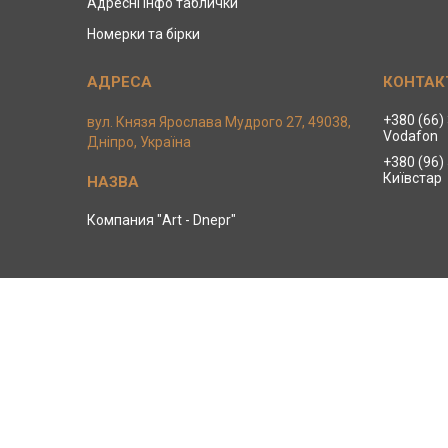
Адресні інфо таблички
Номерки та бірки
+380 (66)
вул. Князя Ярослава Мудрого 27, 49038,
Vodafon
Дніпро, Україна
+380 (96)
Київстар
Компания "Art - Dnepr"