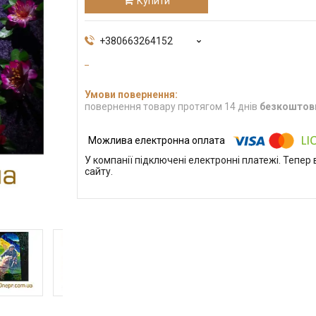
Купити
+380663264152
повернення товару протягом 14 днів
безкоштов
У компанії підключені електронні платежі. Тепе
сайту.