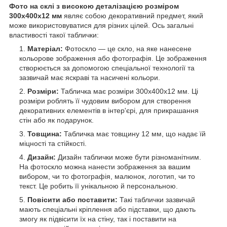
Фото на склі з високою деталізацією розміром
300х400x12 мм
являє собою декоративний предмет, який
може використовуватися для різних цілей. Ось загальні
властивості такої таблички:
Матеріал:
Фотоскло — це скло, на яке нанесене
кольорове зображення або фотографія. Це зображення
створюється за допомогою спеціальної технології та
зазвичай має яскраві та насичені кольори.
Розміри:
Табличка має розміри 300х400х12 мм. Ці
розміри роблять її чудовим вибором для створення
декоративних елементів в інтер'єрі, для прикрашання
стін або як подарунок.
Товщина:
Табличка має товщину 12 мм, що надає їй
міцності та стійкості.
Дизайн:
Дизайн таблички може бути різноманітним.
На фотоскло можна нанести зображення за вашим
вибором, чи то фотографія, малюнок, логотип, чи то
текст. Це робить її унікальною й персональною.
Повісити або поставити:
Такі таблички зазвичай
мають спеціальні кріплення або підставки, що дають
змогу як підвісити їх на стіну, так і поставити на