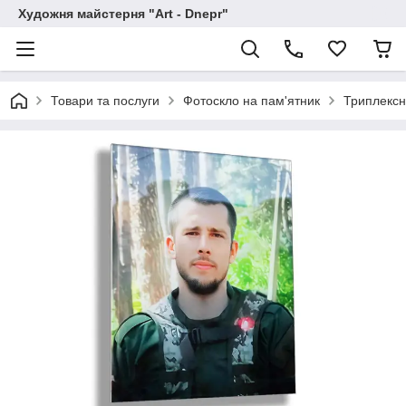
Художня майстерня "Art - Dnepr"
Товари та послуги
Фотоскло на пам'ятник
Триплексн