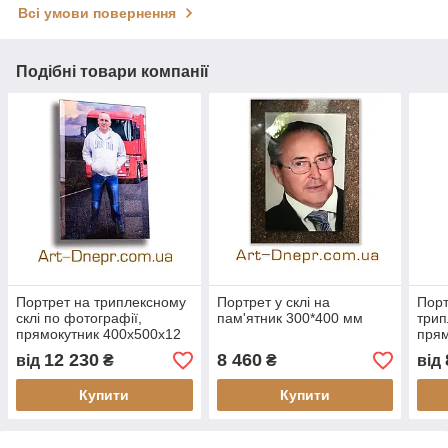
Всі умови повернення
Подібні товари компанії
Портрет на триплексному
Портрет у склі на
Порт
склі по фотографії,
пам'ятник 300*400 мм
трип
прямокутник 400х500x12
прям
мм
мм
12 230
8 460
від
₴
₴
від
Купити
Купити