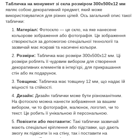
Табличка на монумент зі скла розміром 300х500x12 мм
являє собою декоративний предмет, який може
використовуватися для різних цілей. Ось загальний опис такої
таблички:
Матеріал:
Фотоскло — це скло, на яке нанесене
кольорове зображення або фотографія. Це зображення
створюється за допомогою спеціальної технології та
зазвичай має яскраві та насичені кольори.
Розміри:
Табличка має розміри 300х500х12 мм. Ці
розміри роблять її чудовим вибором для створення
декоративних елементів в інтер'єрі, для прикрашання
стін або як подарунок.
Товщина:
Табличка має товщину 12 мм, що надає їй
міцності та стійкості.
Дизайн:
Дизайн таблички може бути різноманітним.
На фотоскло можна нанести зображення за вашим
вибором, чи то фотографія, малюнок, логотип, чи то
текст. Це робить її унікальною й персональною.
Повісити або поставити:
Такі таблички зазвичай
мають спеціальні кріплення або підставки, що дають
змогу як підвісити їх на стіну, так і поставити на