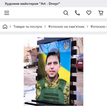
Художня майстерня "Art - Dnepr"
Товари та послуги
Фотоскло на пам'ятник
Фотоскло 