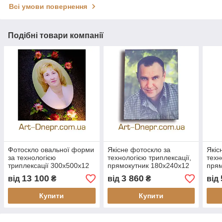
Всі умови повернення
Подібні товари компанії
Фотоскло овальної форми
Якісне фотоскло за
Якіс
за технологією
технологією триплексації,
техн
триплексації 300х500х12
прямокутник 180х240х12
прям
мм
мм
мм
13 100
3 860
від
₴
від
₴
від
Купити
Купити