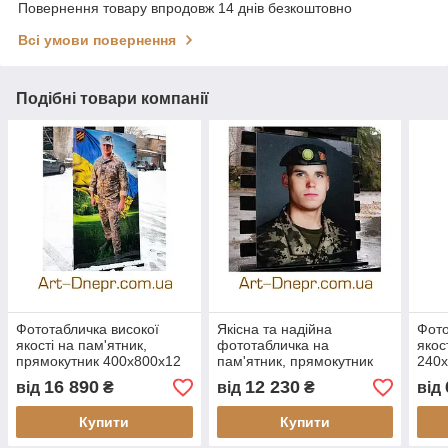
Повернення товару впродовж 14 днів безкоштовно
Всі умови повернення
Подібні товари компанії
Фототабличка високої
Якісна та надійна
Фото
якості на пам'ятник,
фототабличка на
якос
прямокутник 400х800x12
пам'ятник, прямокутник
240
мм
400х500x12 мм
16 890
12 230
від
₴
від
₴
від
Купити
Купити