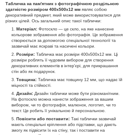
Табличка на пам'ятник з фотографічною роздільною
здатністю розміром 400х500x12 мм
являє собою
декоративний предмет, який може використовуватися для
різних цілей. Ось загальний опис такої таблички:
Матеріал:
Фотоскло — це скло, на яке нанесене
кольорове зображення або фотографія. Це зображення
створюється за допомогою спеціальної технології та
зазвичай має яскраві та насичені кольори.
Розміри:
Табличка має розміри 400х500x12 мм. Ці
розміри роблять її чудовим вибором для створення
декоративних елементів в інтер'єрі, для прикрашання
стін або як подарунок.
Товщина:
Табличка має товщину 12 мм, що надає їй
міцності та стійкості.
Дизайн:
Дизайн таблички може бути різноманітним.
На фотоскло можна нанести зображення за вашим
вибором, чи то фотографія, малюнок, логотип, чи то
текст. Це робить її унікальною й персональною.
Повісити або поставити:
Такі таблички зазвичай
мають спеціальні кріплення або підставки, що дають
змогу як підвісити їх на стіну, так і поставити на