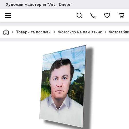
Художня майстерня "Art - Dnepr"
Товари та послуги
Фотоскло на пам'ятник
Фототабли