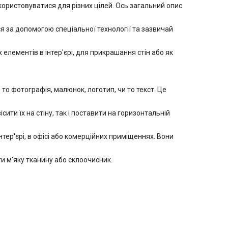
ристовуватися для різних цілей. Ось загальний опис
 за допомогою спеціальної технології та зазвичай
лементів в інтер'єрі, для прикрашання стін або як
 фотографія, малюнок, логотип, чи то текст. Це
ити їх на стіну, так і поставити на горизонтальній
ер'єрі, в офісі або комерційних приміщеннях. Вони
 м'яку тканину або склоочисник.