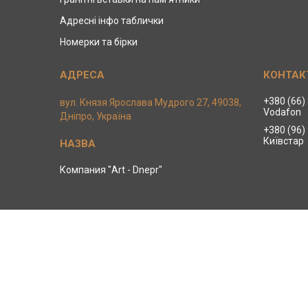
Адресні інфо таблички
Номерки та бірки
+380 (66)
вул. Князя Ярослава Мудрого 27, 49038,
Vodafon
Дніпро, Україна
+380 (96)
Київстар
Компания "Art - Dnepr"