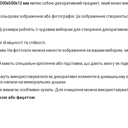
 300х500x12 мм
являє собою декоративний предмет, який може вико
 кольорове зображення або фотографія. Це зображення створюється
і розміри роблять її чудовим вибором для створення декоративних е
й міцності та стійкості.
м. На фотоскло можна нанести зображення за вашим вибором, чи то
 мають спеціальні кріплення або підставки, що дають змогу як підвіс
ожуть використовуватися як декоративні елементи в домашньому інт
бо написи на меморіальних дошках.
е вимагає особливих зусиль. Для очищення можна використовувати
йкою або фацетом: