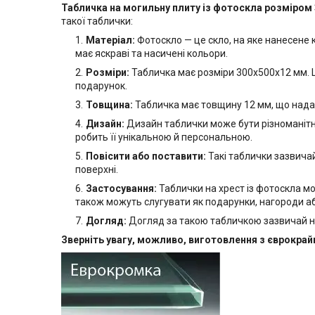
Табличка на могильну плиту із фотоскла розміром
такої таблички:
Матеріал:
Фотоскло — це скло, на яке нанесене
має яскраві та насичені кольори.
Розміри:
Табличка має розміри 300х500x12 мм. Ц
подарунок.
Товщина:
Табличка має товщину 12 мм, що надає ї
Дизайн:
Дизайн таблички може бути різноманітни
робить її унікальною й персональною.
Повісити або поставити:
Такі таблички зазвичай
поверхні.
Застосування:
Таблички на хрест із фотоскла м
також можуть слугувати як подарунки, нагороди а
Догляд:
Догляд за такою табличкою зазвичай н
Зверніть увагу, можливо, виготовлення з єврокра