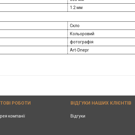
1.2 мм
Скло
Кольоровий
фотографія
Art-Dnepr
ОТОВІ РОБОТИ
ВІДГУКИ НАШИХ КЛІЄНТІВ
рея компанії
Відгуки