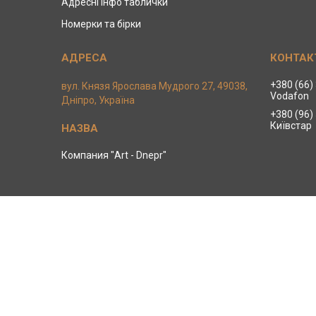
Адресні інфо таблички
Номерки та бірки
+380 (66)
вул. Князя Ярослава Мудрого 27, 49038,
Vodafon
Дніпро, Україна
+380 (96)
Київстар
Компания "Art - Dnepr"