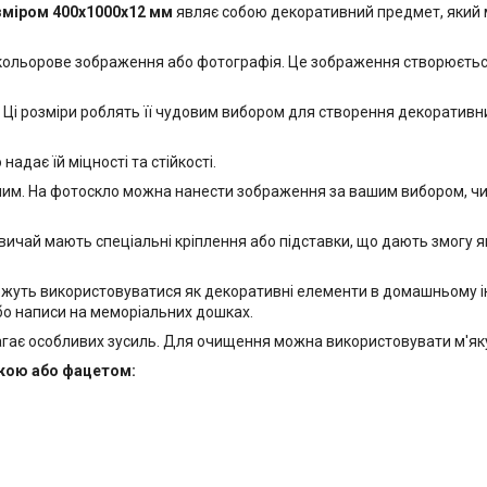
зміром 400х1000x12 мм
являє собою декоративний предмет, який м
 кольорове зображення або фотографія. Це зображення створюється
Ці розміри роблять її чудовим вибором для створення декоративних
адає їй міцності та стійкості.
м. На фотоскло можна нанести зображення за вашим вибором, чи то
ичай мають спеціальні кріплення або підставки, що дають змогу як пі
ожуть використовуватися як декоративні елементи в домашньому інт
бо написи на меморіальних дошках.
гає особливих зусиль. Для очищення можна використовувати м'яку
йкою або фацетом: