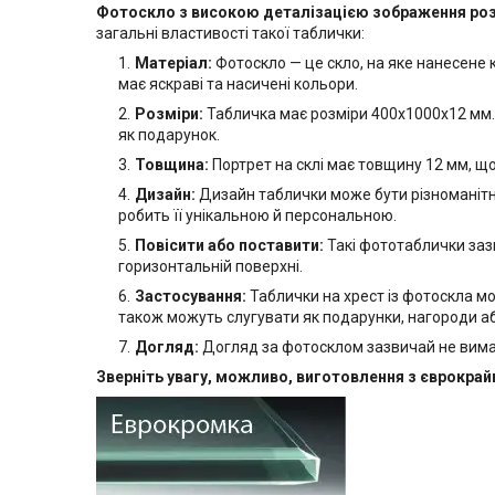
Фотоскло з високою деталізацією зображення ро
загальні властивості такої таблички:
Матеріал:
Фотоскло — це скло, на яке нанесене
має яскраві та насичені кольори.
Розміри:
Табличка має розміри 400х1000х12 мм. 
як подарунок.
Товщина:
Портрет на склі має товщину 12 мм, що н
Дизайн:
Дизайн таблички може бути різноманітни
робить її унікальною й персональною.
Повісити або поставити:
Такі фототаблички зазв
горизонтальній поверхні.
Застосування:
Таблички на хрест із фотоскла м
також можуть слугувати як подарунки, нагороди а
Догляд:
Догляд за фотосклом зазвичай не вима
Зверніть увагу, можливо, виготовлення з єврокра