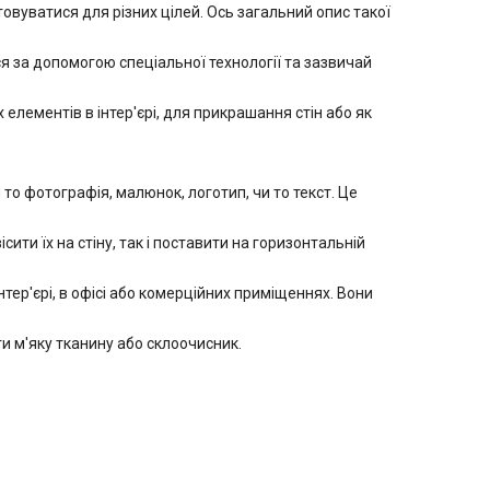
вуватися для різних цілей. Ось загальний опис такої
 за допомогою спеціальної технології та зазвичай
лементів в інтер'єрі, для прикрашання стін або як
 фотографія, малюнок, логотип, чи то текст. Це
ити їх на стіну, так і поставити на горизонтальній
ер'єрі, в офісі або комерційних приміщеннях. Вони
 м'яку тканину або склоочисник.