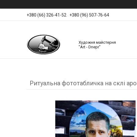
+380 (66) 326-41-52
+380 (96) 507-76-64
Художня майстерня
"Art - Dnepr"
Ритуальна фототабличка на склі ар