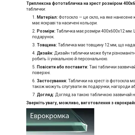
Триплексна фототабличка на хрест розміром 400х
таблички:
Матеріал:
Фотоскло — це скло, на яке нанесене
має яскраві та насичені кольори.
Розміри:
Табличка має розміри 400х600x12 мм. Ц
подарунок.
Товщина:
Табличка має товщину 12 мм, що надає ї
Дизайн:
Дизайн таблички може бути різноманітни
робить її унікальною й персональною.
Повісити або поставити:
Такі таблички зазвичай
поверхні.
Застосування:
Таблички на хрест із фотоскла м
також можуть слугувати як подарунки, нагороди а
Догляд:
Догляд за такою табличкою зазвичай н
Зверніть увагу, можливо, виготовлення з єврокра