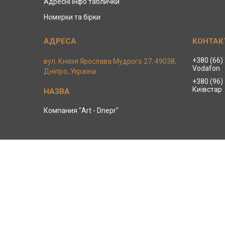
Адресні інфо таблички
Номерки та бірки
+380 (66)
вул. Князя Ярослава Мудрого 27, 49038,
Vodafon
Дніпро, Україна
+380 (96)
Київстар
Компания "Art - Dnepr"