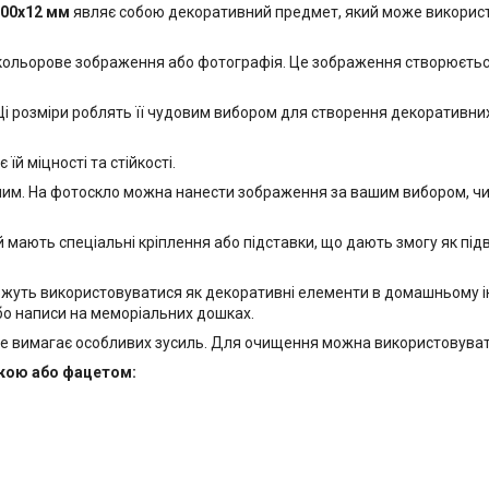
600x12 мм
являє собою декоративний предмет, який може використо
 кольорове зображення або фотографія. Це зображення створюється
і розміри роблять її чудовим вибором для створення декоративних е
й міцності та стійкості.
м. На фотоскло можна нанести зображення за вашим вибором, чи то
 мають спеціальні кріплення або підставки, що дають змогу як підвіс
ожуть використовуватися як декоративні елементи в домашньому інт
бо написи на меморіальних дошках.
е вимагає особливих зусиль. Для очищення можна використовувати
йкою або фацетом: