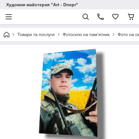
Художня майстерня "Art - Dnepr"
Товари та послуги
Фотоскло на пам'ятник
Фото на с