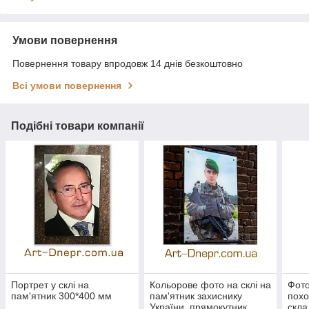
Умови повернення
Повернення товару впродовж 14 днів безкоштовно
Всі умови повернення
Подібні товари компанії
Портрет у склі на
Кольорове фото на склі на
Фото
пам'ятник 300*400 мм
пам'ятник захиснику
похо
України, прямокутник
скла