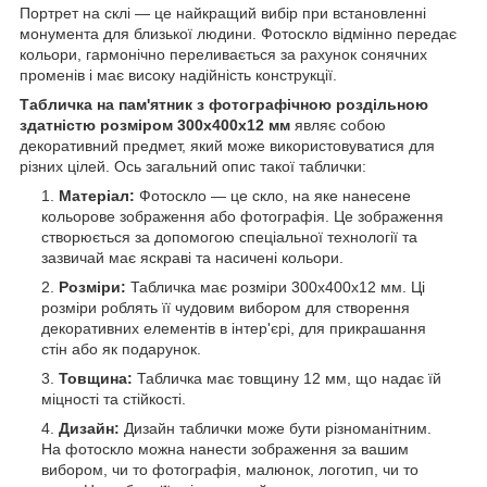
Портрет на склі — це найкращий вибір при встановленні
монумента для близької людини. Фотоскло відмінно передає
кольори, гармонічно переливається за рахунок сонячних
променів і має високу надійність конструкції.
Табличка на пам'ятник з фотографічною роздільною
здатністю розміром 300х400x12 мм
являє собою
декоративний предмет, який може використовуватися для
різних цілей. Ось загальний опис такої таблички:
Матеріал:
Фотоскло — це скло, на яке нанесене
кольорове зображення або фотографія. Це зображення
створюється за допомогою спеціальної технології та
зазвичай має яскраві та насичені кольори.
Розміри:
Табличка має розміри 300х400x12 мм. Ці
розміри роблять її чудовим вибором для створення
декоративних елементів в інтер'єрі, для прикрашання
стін або як подарунок.
Товщина:
Табличка має товщину 12 мм, що надає їй
міцності та стійкості.
Дизайн:
Дизайн таблички може бути різноманітним.
На фотоскло можна нанести зображення за вашим
вибором, чи то фотографія, малюнок, логотип, чи то