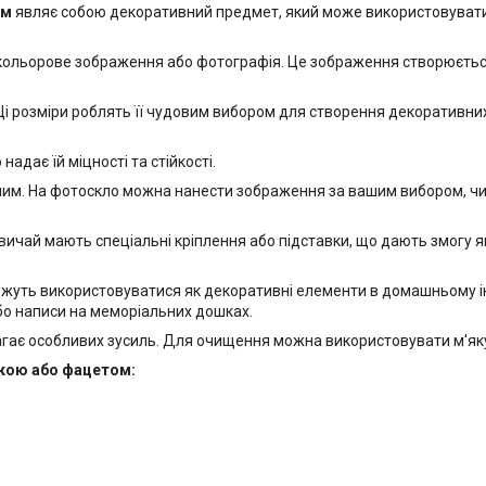
мм
являє собою декоративний предмет, який може використовуватися
 кольорове зображення або фотографія. Це зображення створюється
і розміри роблять її чудовим вибором для створення декоративних е
адає їй міцності та стійкості.
м. На фотоскло можна нанести зображення за вашим вибором, чи то
ичай мають спеціальні кріплення або підставки, що дають змогу як пі
ожуть використовуватися як декоративні елементи в домашньому інт
бо написи на меморіальних дошках.
гає особливих зусиль. Для очищення можна використовувати м'яку
йкою або фацетом: