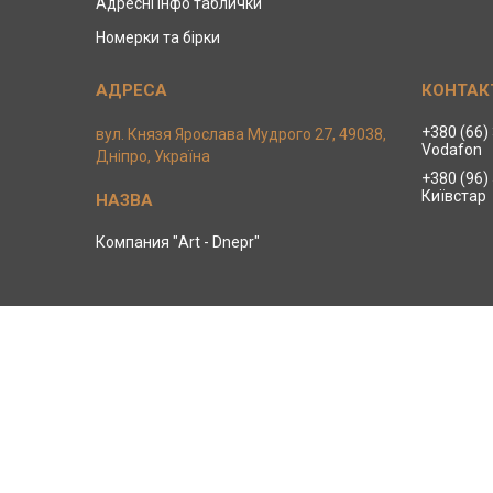
Адресні інфо таблички
Номерки та бірки
+380 (66)
вул. Князя Ярослава Мудрого 27, 49038,
Vodafon
Дніпро, Україна
+380 (96)
Київстар
Компания "Art - Dnepr"