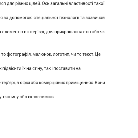
 для різних цілей. Ось загальні властивості такої
 за допомогою спеціальної технології та зазвичай
лементів в інтер'єрі, для прикрашання стін або як
 фотографія, малюнок, логотип, чи то текст. Це
двісити їх на стіну, так і поставити на
ер'єрі, в офісі або комерційних приміщеннях. Вони
 тканину або склоочисник.