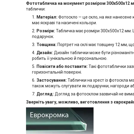
Фототабличка на монумент розміром 300х500x12 
таблички:
Матеріал:
Фотоскло — це скло, на яке нанесене
має яскраві та насичені кольори.
Розміри:
Табличка має розміри 300х500х12 мм. Ц
подарунок.
Товщина:
Портрет на склі має товщину 12 мм, що н
Дизайн:
Дизайн таблички може бути різноманітни
робить її унікальною й персональною.
Повісити або поставити:
Такі фототаблички зазв
горизонтальній поверхні.
Застосування:
Таблички на хрест із фотоскла м
також можуть слугувати як подарунки, нагороди а
Догляд:
Догляд за фотосклом зазвичай не вима
Зверніть увагу, можливо, виготовлення з єврокра