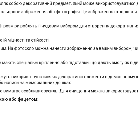
ляє собою декоративний предмет, який може використовуватися для
 кольорове зображення або фотографія. Це зображення створюється
і розміри роблять її чудовим вибором для створення декоративних е
й міцності та стійкості.
м. На фотоскло можна нанести зображення за вашим вибором, чи то
 мають спеціальні кріплення або підставки, що дають змогу як підвіс
ожуть використовуватися як декоративні елементи в домашньому інт
бо написи на меморіальних дошках.
е вимагає особливих зусиль. Для очищення можна використовувати
йкою або фацетом: