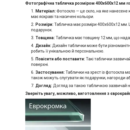
Фотографічна табличка розміром 400х600x12 мм
яв
Матеріал:
Фотоскло — це скло, на яке нанесене
має яскраві та насичені кольори.
Розміри:
Табличка має розміри 400х600х12 мм. Ц
подарунок.
Товщина:
Табличка має товщину 12 мм, що надає ї
Дизайн:
Дизайн таблички може бути різноманітни
робить її унікальною й персональною.
Повісити або поставити:
Такі таблички зазвичай
поверхні.
Застосування:
Таблички на хрест із фотоскла м
також можуть слугувати як подарунки, нагороди а
Догляд:
Догляд за такою табличкою зазвичай н
Зверніть увагу, можливо, виготовлення з єврокра